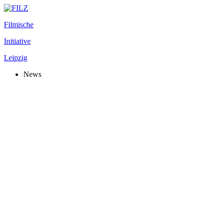
Filmische
Initiative
Leipzig
News