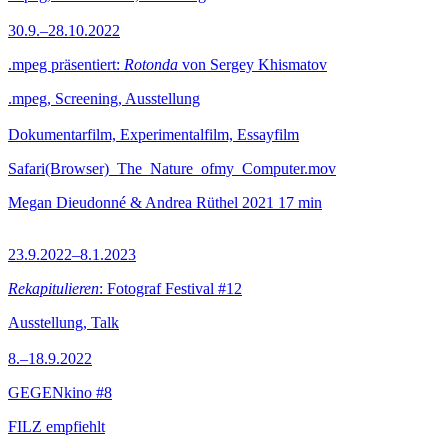
30.9.–28.10.2022
.mpeg präsentiert:
Rotonda
von Sergey Khismatov
.mpeg, Screening, Ausstellung
Dokumentarfilm, Experimentalfilm, Essayfilm
Safari(Browser)_The_Nature_ofmy_Computer.mov
Megan Dieudonné & Andrea Rüthel
2021
17 min
23.9.2022–8.1.2023
Rekapitulieren
: Fotograf Festival #12
Ausstellung, Talk
8.–18.9.2022
GEGENkino #8
FILZ empfiehlt