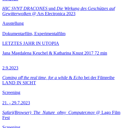
HIC SVNT DRACONES
und
Die Wirkung des Geschützes auf
Gewitterwolken
@ Ars Electronica 2023
Ausstellung
Dokumentarfilm, Experimentalfilm
LETZTES JAHR IN UTOPIA
Jana Magdalena Keuchel & Katharina Knust
2017
72 min
2.9.2023
Coming off the real time, for a while
&
Echo
bei der Filmreihe
LAND IN SICHT
Screening
21. - 29.7.2023
Safari(Browser)_The_Nature_ofmy_Computer.mov
@ Lago Film
Fest
Screening