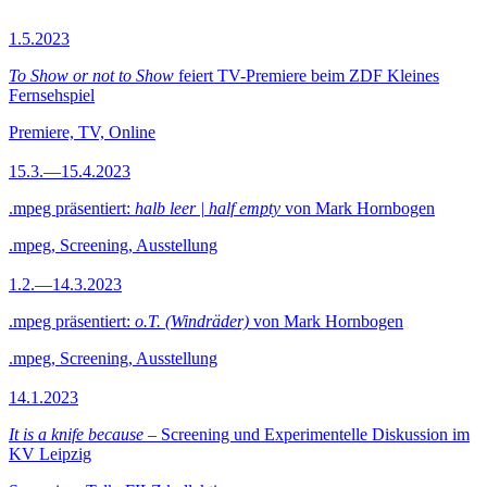
1.5.2023
To Show or not to Show
feiert TV-Premiere beim ZDF Kleines
Fernsehspiel
Premiere, TV, Online
15.3.—15.4.2023
.mpeg präsentiert:
halb leer | half empty
von Mark Hornbogen
.mpeg, Screening, Ausstellung
1.2.—14.3.2023
.mpeg präsentiert:
o.T. (Windräder)
von Mark Hornbogen
.mpeg, Screening, Ausstellung
14.1.2023
It is a knife because
– Screening und Experimentelle Diskussion im
KV Leipzig