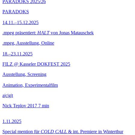
PARADOKS 2025/26
PARADOKS
14.11.–15.12.2025
.mpeg präsentiert:
HALT
von Jonas Matauschek
.mpeg, Ausstellung, Online
18.–23.11.2025
FILZ @ Kasseler DOKFEST 2025
Ausstellung, Screening
Animation, Experimentalfilm
a|c|g|t
Nick Teplov
2017
7 min
1.11.2025
Special mention für
COLD CALL
& int. Premiere in Winterthur