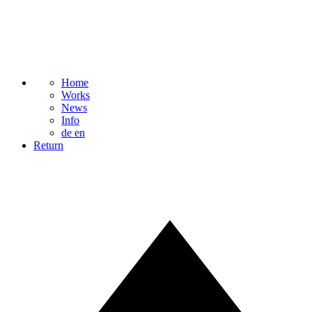
Home
Works
News
Info
de
en
Return