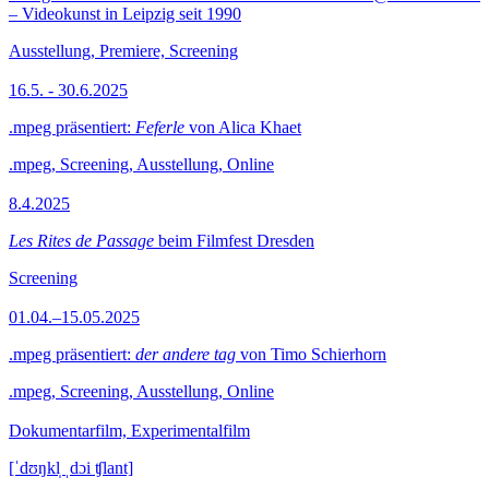
– Videokunst in Leipzig seit 1990
Ausstellung, Premiere, Screening
16.5. - 30.6.2025
.mpeg präsentiert:
Feferle
von Alica Khaet
.mpeg, Screening, Ausstellung, Online
8.4.2025
Les Rites de Passage
beim Filmfest Dresden
Screening
01.04.–15.05.2025
.mpeg präsentiert:
der andere tag
von Timo Schierhorn
.mpeg, Screening, Ausstellung, Online
Dokumentarfilm, Experimentalfilm
[ˈdʊŋkl̩ ˌdɔi ʧlant]