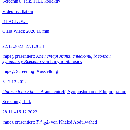
Screening, Talk, FILZ kollektiv
Videoinstallation
BLACKOUT
Clara Wieck
2020
16 min
22.12.2022–27.1.2023
.mpeg präsentiert:
Коли старі жінки співають, їх голоси
лунають у Всесвіті
von Dmytro Starusiev
.mpeg, Screening, Ausstellung
5.–7.12.2022
Umbruch im Film
– Branchentreff, Symposium und Filmprogramm
Screening, Talk
28.11.–16.12.2022
.mpeg präsentiert:
Tuj طج
von Khaled Abdulwahed