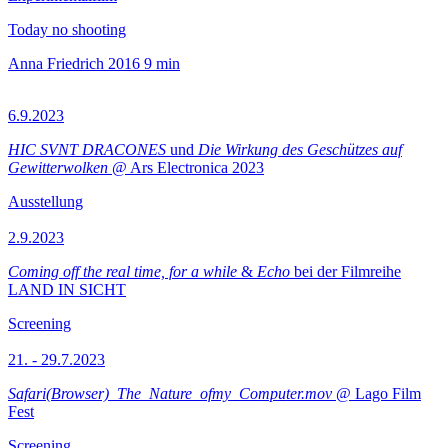
Today no shooting
Anna Friedrich
2016
9 min
6.9.2023
HIC SVNT DRACONES
und
Die Wirkung des Geschützes auf
Gewitterwolken
@ Ars Electronica 2023
Ausstellung
2.9.2023
Coming off the real time, for a while
&
Echo
bei der Filmreihe
LAND IN SICHT
Screening
21. - 29.7.2023
Safari(Browser)_The_Nature_ofmy_Computer.mov
@ Lago Film
Fest
Screening