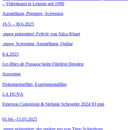
– Videokunst in Leipzig seit 1990
Ausstellung, Premiere, Screening
16.5. - 30.6.2025
.mpeg präsentiert:
Feferle
von Alica Khaet
.mpeg, Screening, Ausstellung, Online
8.4.2025
Les Rites de Passage
beim Filmfest Dresden
Screening
Dokumentarfilm, Experimentalfilm
LA DUNA
Emerson Culurgioni & Stefanie Schroeder
2024
93 min
01.04.–15.05.2025
.mpeg präsentiert:
der andere tag
von Timo Schierhorn