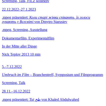
Screening, Talk, FILZ kollektiv
22.12.2022–27.1.2023
.mpeg präsentiert:
Коли старі жінки співають, їх голоси
лунають у Всесвіті
von Dmytro Starusiev
.mpeg, Screening, Ausstellung
Dokumentarfilm, Experimentalfilm
In der Mitte aller Dinge
Nick Teplov
2013
10 min
5.–7.12.2022
Umbruch im Film
– Branchentreff, Symposium und Filmprogramm
Screening, Talk
28.11.–16.12.2022
.mpeg präsentiert:
Tuj طج
von Khaled Abdulwahed