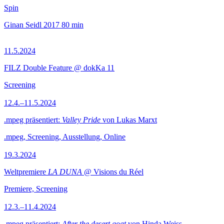
Spin
Ginan Seidl
2017
80 min
11.5.2024
FILZ Double Feature @ dokKa 11
Screening
12.4.–11.5.2024
.mpeg präsentiert:
Valley Pride
von Lukas Marxt
.mpeg, Screening, Ausstellung, Online
19.3.2024
Weltpremiere
LA DUNA
@ Visions du Réel
Premiere, Screening
12.3.–11.4.2024
.mpeg präsentiert:
After the desert goat
von Hinda Weiss