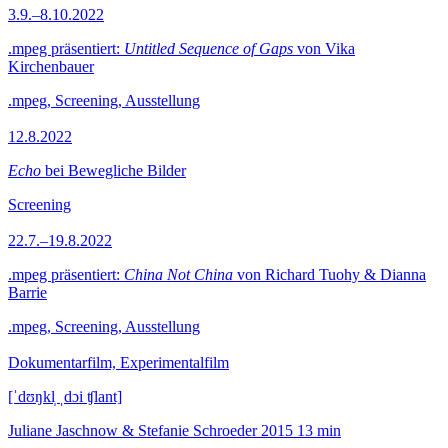
3.9.–8.10.2022
.mpeg präsentiert:
Untitled Sequence of Gaps
von Vika
Kirchenbauer
.mpeg, Screening, Ausstellung
12.8.2022
Echo
bei Bewegliche Bilder
Screening
22.7.–19.8.2022
.mpeg präsentiert:
China Not China
von Richard Tuohy & Dianna
Barrie
.mpeg, Screening, Ausstellung
Dokumentarfilm, Experimentalfilm
[ˈdʊŋkl̩ ˌdɔi ʧlant]
Juliane Jaschnow & Stefanie Schroeder
2015
13 min