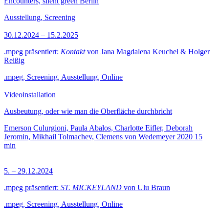
Encounters, silent green Berlin
Ausstellung, Screening
30.12.2024 – 15.2.2025
.mpeg präsentiert:
Kontakt
von Jana Magdalena Keuchel & Holger
Reißig
.mpeg, Screening, Ausstellung, Online
Videoinstallation
Ausbeutung, oder wie man die Oberfläche durchbricht
Emerson Culurgioni, Paula Abalos, Charlotte Eifler, Deborah
Jeromin, Mikhail Tolmachev, Clemens von Wedemeyer
2020
15
min
5. – 29.12.2024
.mpeg präsentiert:
ST. MICKEYLAND
von Ulu Braun
.mpeg, Screening, Ausstellung, Online