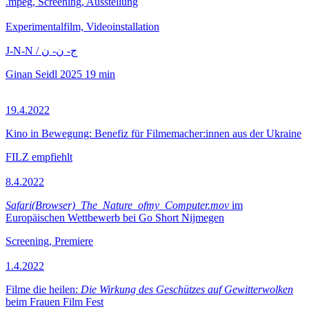
.mpeg, Screening, Ausstellung
Experimentalfilm, Videoinstallation
J-N-N / ج- ن- ن
Ginan Seidl
2025
19 min
19.4.2022
Kino in Bewegung: Benefiz für Filmemacher:innen aus der Ukraine
FILZ empfiehlt
8.4.2022
Safari(Browser)_The_Nature_ofmy_Computer.mov
im
Europäischen Wettbewerb bei Go Short Nijmegen
Screening, Premiere
1.4.2022
Filme die heilen:
Die Wirkung des Geschützes auf Gewitterwolken
beim Frauen Film Fest