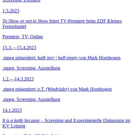
1.5.2023
To Show or not to Show
feiert TV-Premiere beim ZDF Kleines
Fernsehspiel
Premiere, TV, Online
15.3.—15.4.2023
.mpeg präsentiert:
halb leer | half empty
von Mark Hornbogen
.mpeg, Screening, Ausstellung
1.2.—14.3.2023
.mpeg präsentiert:
o.T. (Windräder)
von Mark Hornbogen
.mpeg, Screening, Ausstellung
14.1.2023
It is a knife because
– Screening und Experimentelle Diskussion im
KV Leipzig