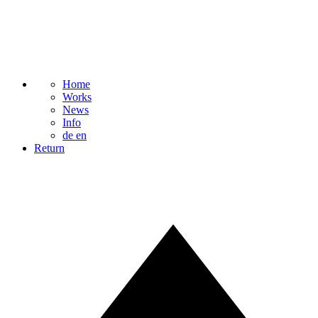
Home
Works
News
Info
de
en
Return