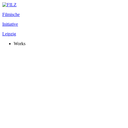
Filmische
Initiative
Leipzig
Works