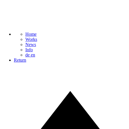
Home
Works
News
Info
de
en
Return