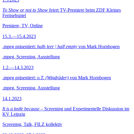
To Show or not to Show
feiert TV-Premiere beim ZDF Kleines
Fernsehspiel
Premiere, TV, Online
15.3.—15.4.2023
.mpeg präsentiert:
halb leer | half empty
von Mark Hornbogen
.mpeg, Screening, Ausstellung
1.2.—14.3.2023
.mpeg präsentiert:
o.T. (Windräder)
von Mark Hornbogen
.mpeg, Screening, Ausstellung
14.1.2023
It is a knife because
– Screening und Experimentelle Diskussion im
KV Leipzig
Screening, Talk, FILZ kollektiv