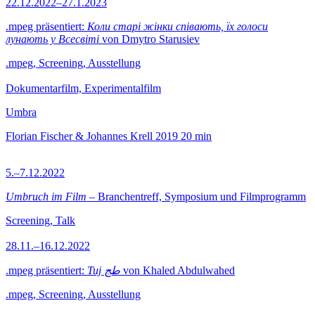
22.12.2022–27.1.2023
.mpeg präsentiert:
Коли старі жінки співають, їх голоси
лунають у Всесвіті
von Dmytro Starusiev
.mpeg, Screening, Ausstellung
Dokumentarfilm, Experimentalfilm
Umbra
Florian Fischer & Johannes Krell
2019
20 min
5.–7.12.2022
Umbruch im Film
– Branchentreff, Symposium und Filmprogramm
Screening, Talk
28.11.–16.12.2022
.mpeg präsentiert:
Tuj طج
von Khaled Abdulwahed
.mpeg, Screening, Ausstellung