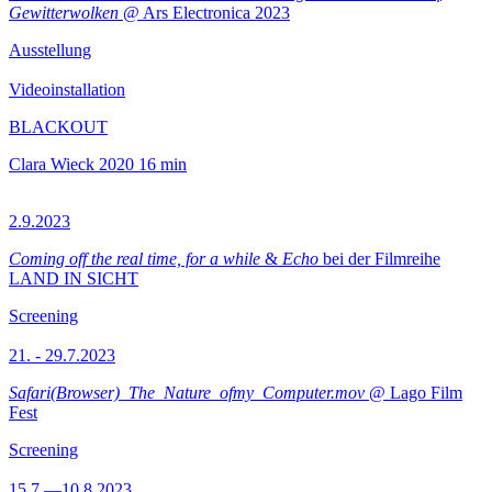
Gewitterwolken
@ Ars Electronica 2023
Ausstellung
Videoinstallation
BLACKOUT
Clara Wieck
2020
16 min
2.9.2023
Coming off the real time, for a while
&
Echo
bei der Filmreihe
LAND IN SICHT
Screening
21. - 29.7.2023
Safari(Browser)_The_Nature_ofmy_Computer.mov
@ Lago Film
Fest
Screening
15.7.—10.8.2023