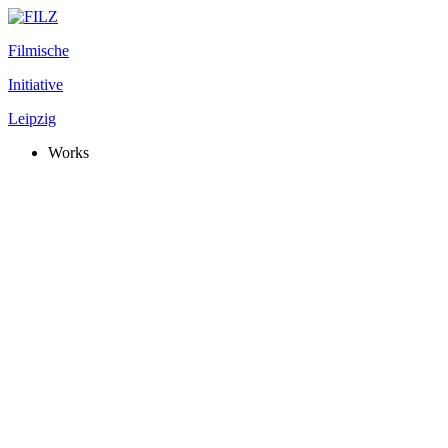
Filmische
Initiative
Leipzig
Works