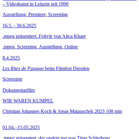
– Videokunst in Leipzig seit 1990
Ausstellung, Premiere, Screening
16.5. - 30.6.2025
.mpeg präsentiert:
Feferle
von Alica Khaet
.mpeg, Screening, Ausstellung, Online
8.4.2025
Les Rites de Passage
beim Filmfest Dresden
Screening
Dokumentarfilm
WIR WAREN KUMPEL
Christian Johannes Koch & Jonas Matauschek
2023
108 min
01.04.–15.05.2025
.mpeg präsentiert:
der andere tag
von Timo Schierhorn