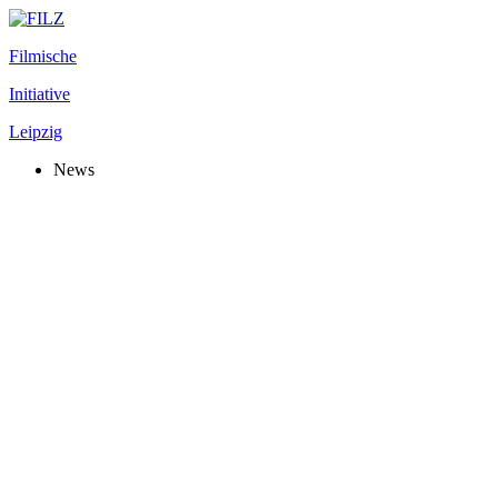
Filmische
Initiative
Leipzig
News