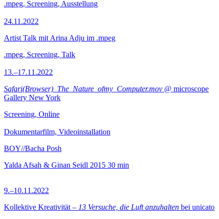
.mpeg, Screening, Ausstellung
24.11.2022
Artist Talk mit Arina Adju im .mpeg
.mpeg, Screening, Talk
13.–17.11.2022
Safari(Browser)_The_Nature_ofmy_Computer.mov
@ microscope
Gallery New York
Screening, Online
Dokumentarfilm, Videoinstallation
BOY//Bacha Posh
Yalda Afsah & Ginan Seidl
2015
30 min
9.–10.11.2022
Kollektive Kreativität –
13 Versuche, die Luft anzuhalten
bei unicato