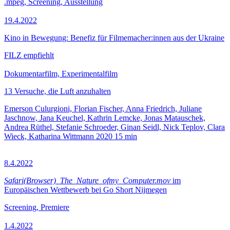
.mpeg, Screening, Ausstellung
19.4.2022
Kino in Bewegung: Benefiz für Filmemacher:innen aus der Ukraine
FILZ empfiehlt
Dokumentarfilm, Experimentalfilm
13 Versuche, die Luft anzuhalten
Emerson Culurgioni, Florian Fischer, Anna Friedrich, Juliane
Jaschnow, Jana Keuchel, Kathrin Lemcke, Jonas Matauschek,
Andrea Rüthel, Stefanie Schroeder, Ginan Seidl, Nick Teplov, Clara
Wieck, Katharina Wittmann
2020
15 min
8.4.2022
Safari(Browser)_The_Nature_ofmy_Computer.mov
im
Europäischen Wettbewerb bei Go Short Nijmegen
Screening, Premiere
1.4.2022