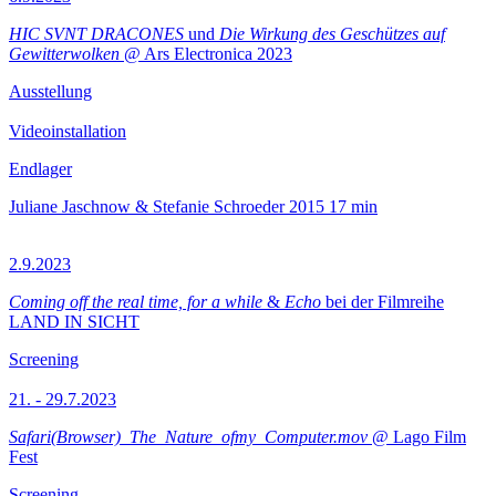
HIC SVNT DRACONES
und
Die Wirkung des Geschützes auf
Gewitterwolken
@ Ars Electronica 2023
Ausstellung
Videoinstallation
Endlager
Juliane Jaschnow & Stefanie Schroeder
2015
17 min
2.9.2023
Coming off the real time, for a while
&
Echo
bei der Filmreihe
LAND IN SICHT
Screening
21. - 29.7.2023
Safari(Browser)_The_Nature_ofmy_Computer.mov
@ Lago Film
Fest
Screening