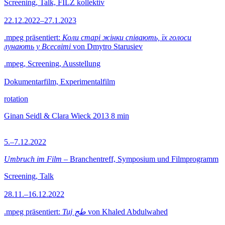
Screening, Talk, FILZ kollektiv
22.12.2022–27.1.2023
.mpeg präsentiert:
Коли старі жінки співають, їх голоси
лунають у Всесвіті
von Dmytro Starusiev
.mpeg, Screening, Ausstellung
Dokumentarfilm, Experimentalfilm
rotation
Ginan Seidl & Clara Wieck
2013
8 min
5.–7.12.2022
Umbruch im Film
– Branchentreff, Symposium und Filmprogramm
Screening, Talk
28.11.–16.12.2022
.mpeg präsentiert:
Tuj طج
von Khaled Abdulwahed