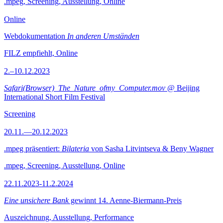
.mpeg, Screening, Ausstellung, Online
Online
Webdokumentation
In anderen Umständen
FILZ empfiehlt, Online
2.–10.12.2023
Safari(Browser)_The_Nature_ofmy_Computer.mov
@ Beijing
International Short Film Festival
Screening
20.11.—20.12.2023
.mpeg präsentiert:
Bilateria
von Sasha Litvintseva & Beny Wagner
.mpeg, Screening, Ausstellung, Online
22.11.2023-11.2.2024
Eine unsichere Bank
gewinnt 14. Aenne-Biermann-Preis
Auszeichnung, Ausstellung, Performance