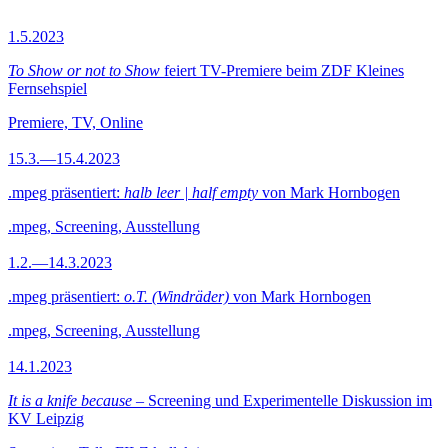
1.5.2023
To Show or not to Show
feiert TV-Premiere beim ZDF Kleines
Fernsehspiel
Premiere, TV, Online
15.3.—15.4.2023
.mpeg präsentiert:
halb leer | half empty
von Mark Hornbogen
.mpeg, Screening, Ausstellung
1.2.—14.3.2023
.mpeg präsentiert:
o.T. (Windräder)
von Mark Hornbogen
.mpeg, Screening, Ausstellung
14.1.2023
It is a knife because
– Screening und Experimentelle Diskussion im
KV Leipzig