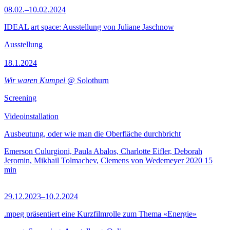
08.02.–10.02.2024
IDEAL art space: Ausstellung von Juliane Jaschnow
Ausstellung
18.1.2024
Wir waren Kumpel
@ Solothurn
Screening
Videoinstallation
Ausbeutung, oder wie man die Oberfläche durchbricht
Emerson Culurgioni, Paula Abalos, Charlotte Eifler, Deborah
Jeromin, Mikhail Tolmachev, Clemens von Wedemeyer
2020
15
min
29.12.2023–10.2.2024
.mpeg präsentiert eine Kurzfilmrolle zum Thema «Energie»