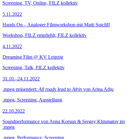
Screening, TV, Online, FILZ kollektiv
5.11.2022
Hands On – Analoger Filmworkshop mit Matti Sutcliff
Workshop, FILZ empfiehlt, FILZ kollektiv
4.11.2022
Dreaming Film @ KV Leipzig
Screening, Talk, FILZ kollektiv
31.10.–24.11.2022
.mpeg präsentiert:
All roads lead to Afrin
von Arina Adju
.mpeg, Screening, Ausstellung
22.10.2022
Soundperformance von Anna Korsun & Sergey Khismatov im
.mpeg
.mpeg, Performance, Screening