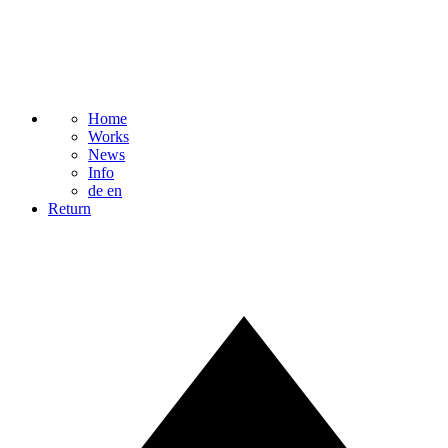
Home
Works
News
Info
de
en
Return