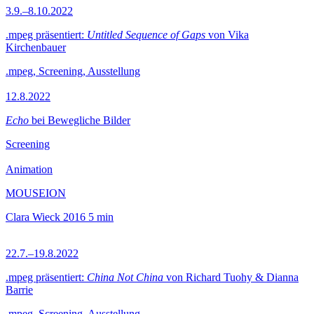
3.9.–8.10.2022
.mpeg präsentiert:
Untitled Sequence of Gaps
von Vika
Kirchenbauer
.mpeg, Screening, Ausstellung
12.8.2022
Echo
bei Bewegliche Bilder
Screening
Animation
MOUSEION
Clara Wieck
2016
5 min
22.7.–19.8.2022
.mpeg präsentiert:
China Not China
von Richard Tuohy & Dianna
Barrie
.mpeg, Screening, Ausstellung