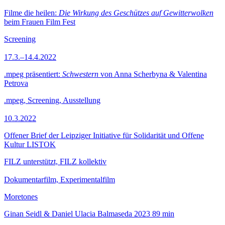
Filme die heilen:
Die Wirkung des Geschützes auf Gewitterwolken
beim Frauen Film Fest
Screening
17.3.–14.4.2022
.mpeg präsentiert:
Schwestern
von Anna Scherbyna & Valentina
Petrova
.mpeg, Screening, Ausstellung
10.3.2022
Offener Brief der Leipziger Initiative für Solidarität und Offene
Kultur LISTOK
FILZ unterstützt, FILZ kollektiv
Dokumentarfilm, Experimentalfilm
Moretones
Ginan Seidl & Daniel Ulacia Balmaseda
2023
89 min