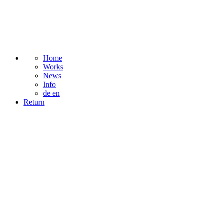
Home
Works
News
Info
de
en
Return