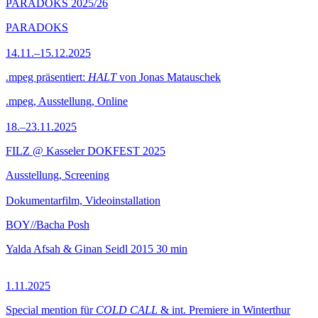
PARADOKS 2025/26
PARADOKS
14.11.–15.12.2025
.mpeg präsentiert:
HALT
von Jonas Matauschek
.mpeg, Ausstellung, Online
18.–23.11.2025
FILZ @ Kasseler DOKFEST 2025
Ausstellung, Screening
Dokumentarfilm, Videoinstallation
BOY//Bacha Posh
Yalda Afsah & Ginan Seidl
2015
30 min
1.11.2025
Special mention für
COLD CALL
& int. Premiere in Winterthur