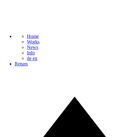
Home
Works
News
Info
de
en
Return