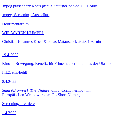
.mpeg präsentiert:
Notes from Underground
von Uli Golub
.mpeg, Screening, Ausstellung
Dokumentarfilm
WIR WAREN KUMPEL
Christian Johannes Koch & Jonas Matauschek
2023
108 min
19.4.2022
Kino in Bewegung: Benefiz für Filmemacher:innen aus der Ukraine
FILZ empfiehlt
8.4.2022
Safari(Browser)_The_Nature_ofmy_Computer.mov
im
Europäischen Wettbewerb bei Go Short Nijmegen
Screening, Premiere
1.4.2022