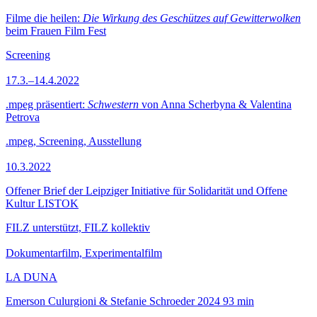
Filme die heilen:
Die Wirkung des Geschützes auf Gewitterwolken
beim Frauen Film Fest
Screening
17.3.–14.4.2022
.mpeg präsentiert:
Schwestern
von Anna Scherbyna & Valentina
Petrova
.mpeg, Screening, Ausstellung
10.3.2022
Offener Brief der Leipziger Initiative für Solidarität und Offene
Kultur LISTOK
FILZ unterstützt, FILZ kollektiv
Dokumentarfilm, Experimentalfilm
LA DUNA
Emerson Culurgioni & Stefanie Schroeder
2024
93 min