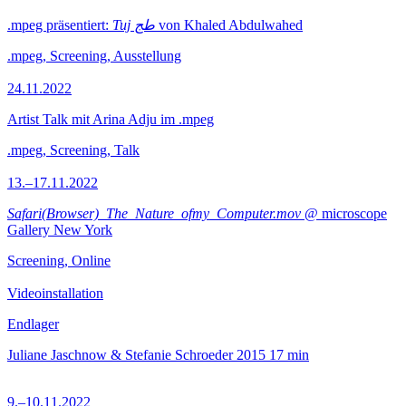
.mpeg präsentiert:
Tuj طج
von Khaled Abdulwahed
.mpeg, Screening, Ausstellung
24.11.2022
Artist Talk mit Arina Adju im .mpeg
.mpeg, Screening, Talk
13.–17.11.2022
Safari(Browser)_The_Nature_ofmy_Computer.mov
@ microscope
Gallery New York
Screening, Online
Videoinstallation
Endlager
Juliane Jaschnow & Stefanie Schroeder
2015
17 min
9.–10.11.2022