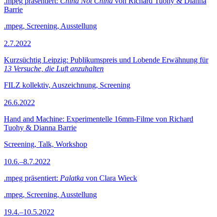
.mpeg präsentiert:
China Not China
von Richard Tuohy & Dianna
Barrie
.mpeg, Screening, Ausstellung
2.7.2022
Kurzsüchtig Leipzig: Publikumspreis und Lobende Erwähnung für
13 Versuche, die Luft anzuhalten
FILZ kollektiv, Auszeichnung, Screening
26.6.2022
Hand and Machine: Experimentelle 16mm-Filme von Richard
Tuohy & Dianna Barrie
Screening, Talk, Workshop
10.6.–8.7.2022
.mpeg präsentiert:
Palatka
von Clara Wieck
.mpeg, Screening, Ausstellung
19.4.–10.5.2022