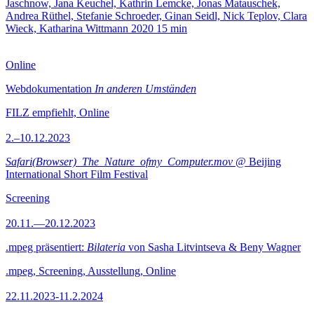
Jaschnow, Jana Keuchel, Kathrin Lemcke, Jonas Matauschek,
Andrea Rüthel, Stefanie Schroeder, Ginan Seidl, Nick Teplov, Clara
Wieck, Katharina Wittmann
2020
15 min
Online
Webdokumentation
In anderen Umständen
FILZ empfiehlt, Online
2.–10.12.2023
Safari(Browser)_The_Nature_ofmy_Computer.mov
@ Beijing
International Short Film Festival
Screening
20.11.—20.12.2023
.mpeg präsentiert:
Bilateria
von Sasha Litvintseva & Beny Wagner
.mpeg, Screening, Ausstellung, Online
22.11.2023-11.2.2024