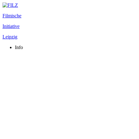
Filmische
Initiative
Leipzig
Info