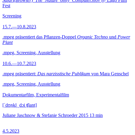
Safari(Browser)_The_Nature_ofmy_Computer.mov
@ Lago Film
Fest
Screening
15.7.—10.8.2023
.mpeg präsentiert das Pflanzen-Doppel
Organic Techno
und
Power
Plant
.mpeg, Screening, Ausstellung
10.6.—10.7.2023
.mpeg präsentiert:
Das narzisstische Publikum
von Mara Genschel
.mpeg, Screening, Ausstellung
Dokumentarfilm, Experimentalfilm
[ˈdʊŋkl̩ ˌdɔi ʧlant]
Juliane Jaschnow & Stefanie Schroeder
2015
13 min
4.5.2023