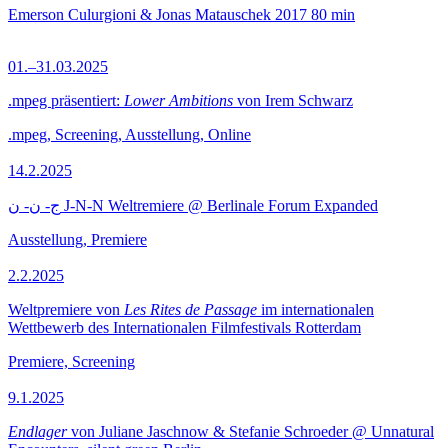
Emerson Culurgioni & Jonas Matauschek
2017
80 min
01.–31.03.2025
.mpeg präsentiert:
Lower Ambitions
von Irem Schwarz
.mpeg, Screening, Ausstellung, Online
14.2.2025
ج- ن- ن J-N-N Weltremiere @ Berlinale Forum Expanded
Ausstellung, Premiere
2.2.2025
Weltpremiere von
Les Rites de Passage
im internationalen
Wettbewerb des Internationalen Filmfestivals Rotterdam
Premiere, Screening
9.1.2025
Endlager
von Juliane Jaschnow & Stefanie Schroeder @ Unnatural