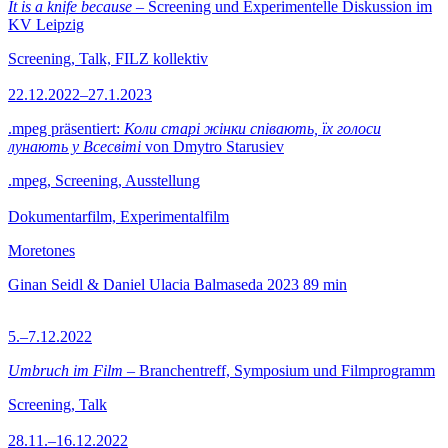
It is a knife because
– Screening und Experimentelle Diskussion im
KV Leipzig
Screening, Talk, FILZ kollektiv
22.12.2022–27.1.2023
.mpeg präsentiert:
Коли старі жінки співають, їх голоси
лунають у Всесвіті
von Dmytro Starusiev
.mpeg, Screening, Ausstellung
Dokumentarfilm, Experimentalfilm
Moretones
Ginan Seidl & Daniel Ulacia Balmaseda
2023
89 min
5.–7.12.2022
Umbruch im Film
– Branchentreff, Symposium und Filmprogramm
Screening, Talk
28.11.–16.12.2022