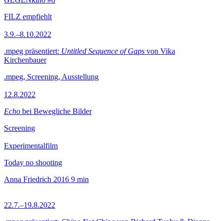
FILZ empfiehlt
3.9.–8.10.2022
.mpeg präsentiert:
Untitled Sequence of Gaps
von Vika
Kirchenbauer
.mpeg, Screening, Ausstellung
12.8.2022
Echo
bei Bewegliche Bilder
Screening
Experimentalfilm
Today no shooting
Anna Friedrich
2016
9 min
22.7.–19.8.2022