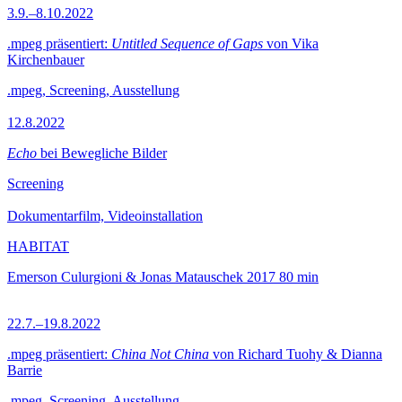
3.9.–8.10.2022
.mpeg präsentiert:
Untitled Sequence of Gaps
von Vika
Kirchenbauer
.mpeg, Screening, Ausstellung
12.8.2022
Echo
bei Bewegliche Bilder
Screening
Dokumentarfilm, Videoinstallation
HABITAT
Emerson Culurgioni & Jonas Matauschek
2017
80 min
22.7.–19.8.2022
.mpeg präsentiert:
China Not China
von Richard Tuohy & Dianna
Barrie
.mpeg, Screening, Ausstellung