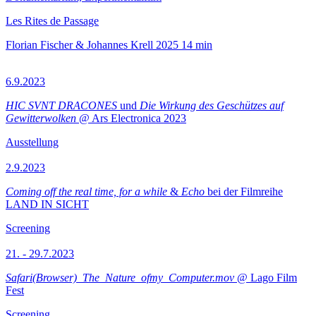
Les Rites de Passage
Florian Fischer & Johannes Krell
2025
14 min
6.9.2023
HIC SVNT DRACONES
und
Die Wirkung des Geschützes auf
Gewitterwolken
@ Ars Electronica 2023
Ausstellung
2.9.2023
Coming off the real time, for a while
&
Echo
bei der Filmreihe
LAND IN SICHT
Screening
21. - 29.7.2023
Safari(Browser)_The_Nature_ofmy_Computer.mov
@ Lago Film
Fest
Screening