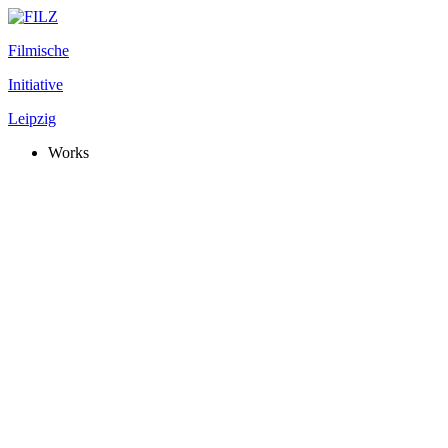
Filmische
Initiative
Leipzig
Works