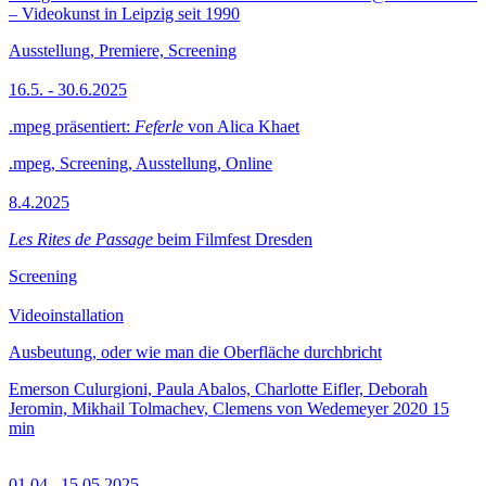
– Videokunst in Leipzig seit 1990
Ausstellung, Premiere, Screening
16.5. - 30.6.2025
.mpeg präsentiert:
Feferle
von Alica Khaet
.mpeg, Screening, Ausstellung, Online
8.4.2025
Les Rites de Passage
beim Filmfest Dresden
Screening
Videoinstallation
Ausbeutung, oder wie man die Oberfläche durchbricht
Emerson Culurgioni, Paula Abalos, Charlotte Eifler, Deborah
Jeromin, Mikhail Tolmachev, Clemens von Wedemeyer
2020
15
min
01.04.–15.05.2025