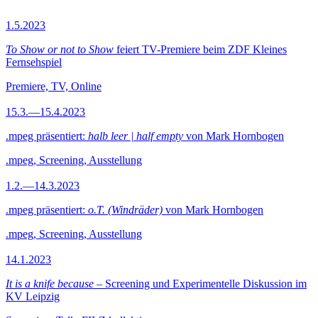
1.5.2023
To Show or not to Show
feiert TV-Premiere beim ZDF Kleines
Fernsehspiel
Premiere, TV, Online
15.3.—15.4.2023
.mpeg präsentiert:
halb leer | half empty
von Mark Hornbogen
.mpeg, Screening, Ausstellung
1.2.—14.3.2023
.mpeg präsentiert:
o.T. (Windräder)
von Mark Hornbogen
.mpeg, Screening, Ausstellung
14.1.2023
It is a knife because
– Screening und Experimentelle Diskussion im
KV Leipzig