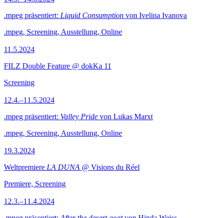
.mpeg präsentiert:
Liquid Consumption
von Ivelina Ivanova
.mpeg, Screening, Ausstellung, Online
11.5.2024
FILZ Double Feature @ dokKa 11
Screening
12.4.–11.5.2024
.mpeg präsentiert:
Valley Pride
von Lukas Marxt
.mpeg, Screening, Ausstellung, Online
19.3.2024
Weltpremiere
LA DUNA
@ Visions du Réel
Premiere, Screening
12.3.–11.4.2024
.mpeg präsentiert:
After the desert goat
von Hinda Weiss