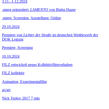
3.11.–1.12.2024
.mpeg präsentiert:
LAMENTO
von Binha Haase
.mpeg, Screening, Ausstellung, Online
29.10.2024
Premiere von
Lichter der Straße
im deutschen Wettbewerb des
DOK Leipzig
Premiere, Screening
10.10.2024
FILZ entwickelt neues Kollektivfilmvorhaben
FILZ kollektiv
Animation, Experimentalfilm
a|c|g|t
Nick Teplov
2017
7 min