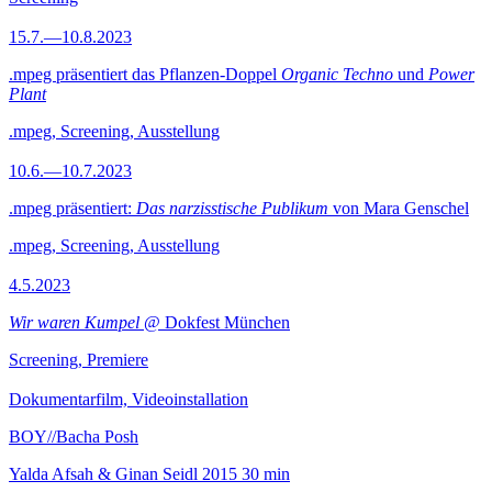
15.7.—10.8.2023
.mpeg präsentiert das Pflanzen-Doppel
Organic Techno
und
Power
Plant
.mpeg, Screening, Ausstellung
10.6.—10.7.2023
.mpeg präsentiert:
Das narzisstische Publikum
von Mara Genschel
.mpeg, Screening, Ausstellung
4.5.2023
Wir waren Kumpel
@ Dokfest München
Screening, Premiere
Dokumentarfilm, Videoinstallation
BOY//Bacha Posh
Yalda Afsah & Ginan Seidl
2015
30 min