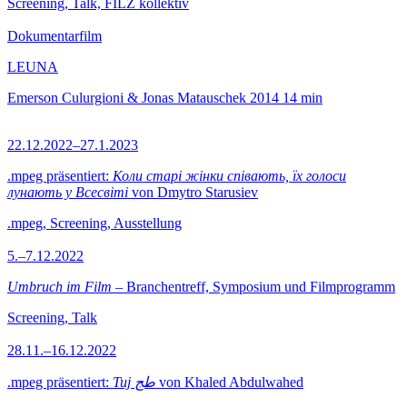
Screening, Talk, FILZ kollektiv
Dokumentarfilm
LEUNA
Emerson Culurgioni & Jonas Matauschek
2014
14 min
22.12.2022–27.1.2023
.mpeg präsentiert:
Коли старі жінки співають, їх голоси
лунають у Всесвіті
von Dmytro Starusiev
.mpeg, Screening, Ausstellung
5.–7.12.2022
Umbruch im Film
– Branchentreff, Symposium und Filmprogramm
Screening, Talk
28.11.–16.12.2022
.mpeg präsentiert:
Tuj طج
von Khaled Abdulwahed