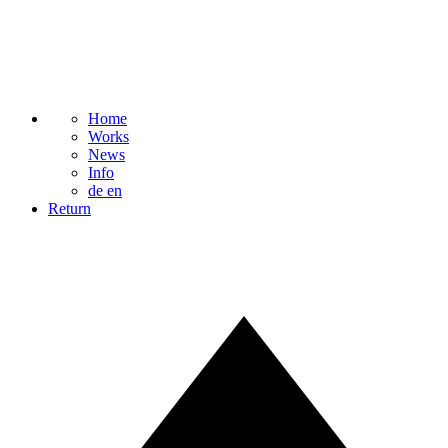
Home
Works
News
Info
de
en
Return