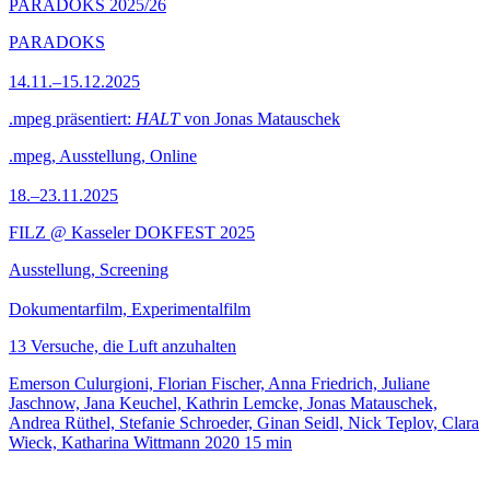
PARADOKS 2025/26
PARADOKS
14.11.–15.12.2025
.mpeg präsentiert:
HALT
von Jonas Matauschek
.mpeg, Ausstellung, Online
18.–23.11.2025
FILZ @ Kasseler DOKFEST 2025
Ausstellung, Screening
Dokumentarfilm, Experimentalfilm
13 Versuche, die Luft anzuhalten
Emerson Culurgioni, Florian Fischer, Anna Friedrich, Juliane
Jaschnow, Jana Keuchel, Kathrin Lemcke, Jonas Matauschek,
Andrea Rüthel, Stefanie Schroeder, Ginan Seidl, Nick Teplov, Clara
Wieck, Katharina Wittmann
2020
15 min