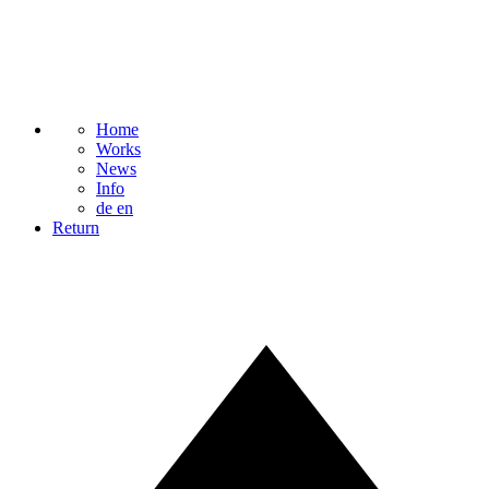
Home
Works
News
Info
de
en
Return