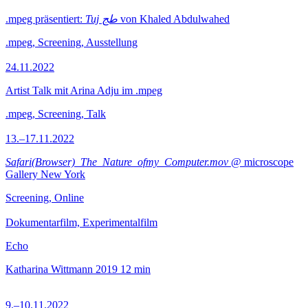
.mpeg präsentiert:
Tuj طج
von Khaled Abdulwahed
.mpeg, Screening, Ausstellung
24.11.2022
Artist Talk mit Arina Adju im .mpeg
.mpeg, Screening, Talk
13.–17.11.2022
Safari(Browser)_The_Nature_ofmy_Computer.mov
@ microscope
Gallery New York
Screening, Online
Dokumentarfilm, Experimentalfilm
Echo
Katharina Wittmann
2019
12 min
9.–10.11.2022