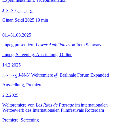
Experimentalfilm, Videoinstallation
J-N-N / ج- ن- ن
Ginan Seidl
2025
19 min
01.–31.03.2025
.mpeg präsentiert:
Lower Ambitions
von Irem Schwarz
.mpeg, Screening, Ausstellung, Online
14.2.2025
ج- ن- ن J-N-N Weltremiere @ Berlinale Forum Expanded
Ausstellung, Premiere
2.2.2025
Weltpremiere von
Les Rites de Passage
im internationalen
Wettbewerb des Internationalen Filmfestivals Rotterdam
Premiere, Screening