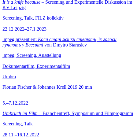
It is a knife because
– Screening und Experimentelle Diskussion im
KV Leipzig
Screening, Talk, FILZ kollektiv
22.12.2022–27.1.2023
.mpeg präsentiert:
Коли старі жінки співають, їх голоси
лунають у Всесвіті
von Dmytro Starusiev
.mpeg, Screening, Ausstellung
Dokumentarfilm, Experimentalfilm
Umbra
Florian Fischer & Johannes Krell
2019
20 min
5.–7.12.2022
Umbruch im Film
– Branchentreff, Symposium und Filmprogramm
Screening, Talk
28.11.–16.12.2022