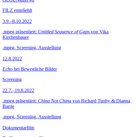
FILZ empfiehlt
3.9.–8.10.2022
.mpeg präsentiert:
Untitled Sequence of Gaps
von Vika
Kirchenbauer
.mpeg, Screening, Ausstellung
12.8.2022
Echo
bei Bewegliche Bilder
Screening
22.7.–19.8.2022
.mpeg präsentiert:
China Not China
von Richard Tuohy & Dianna
Barrie
.mpeg, Screening, Ausstellung
Dokumentarfilm