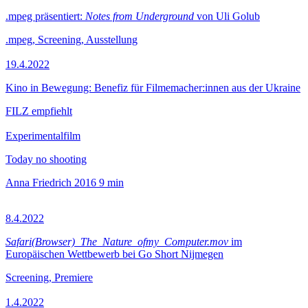
.mpeg präsentiert:
Notes from Underground
von Uli Golub
.mpeg, Screening, Ausstellung
19.4.2022
Kino in Bewegung: Benefiz für Filmemacher:innen aus der Ukraine
FILZ empfiehlt
Experimentalfilm
Today no shooting
Anna Friedrich
2016
9 min
8.4.2022
Safari(Browser)_The_Nature_ofmy_Computer.mov
im
Europäischen Wettbewerb bei Go Short Nijmegen
Screening, Premiere
1.4.2022