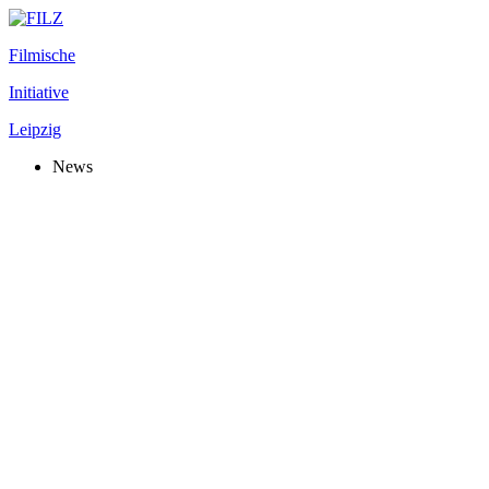
Filmische
Initiative
Leipzig
News