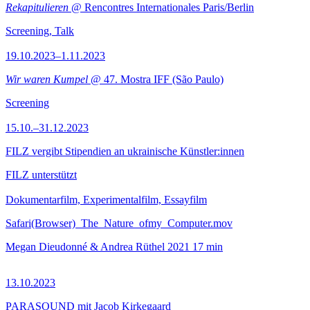
Rekapitulieren
@ Rencontres Internationales Paris/Berlin
Screening, Talk
19.10.2023–1.11.2023
Wir waren Kumpel
@ 47. Mostra IFF (São Paulo)
Screening
15.10.–31.12.2023
FILZ vergibt Stipendien an ukrainische Künstler:innen
FILZ unterstützt
Dokumentarfilm, Experimentalfilm, Essayfilm
Safari(Browser)_The_Nature_ofmy_Computer.mov
Megan Dieudonné & Andrea Rüthel
2021
17 min
13.10.2023
PARASOUND mit Jacob Kirkegaard