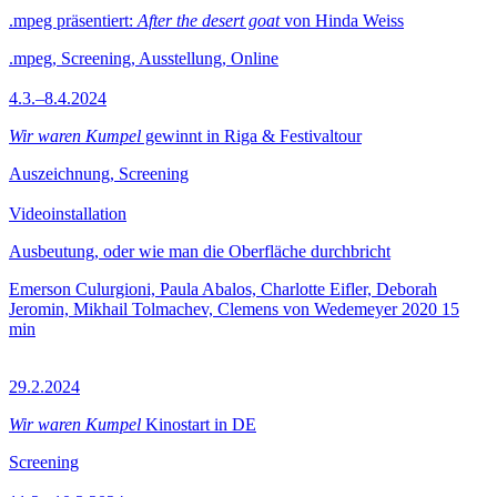
.mpeg präsentiert:
After the desert goat
von Hinda Weiss
.mpeg, Screening, Ausstellung, Online
4.3.–8.4.2024
Wir waren Kumpel
gewinnt in Riga & Festivaltour
Auszeichnung, Screening
Videoinstallation
Ausbeutung, oder wie man die Oberfläche durchbricht
Emerson Culurgioni, Paula Abalos, Charlotte Eifler, Deborah
Jeromin, Mikhail Tolmachev, Clemens von Wedemeyer
2020
15
min
29.2.2024
Wir waren Kumpel
Kinostart in DE
Screening