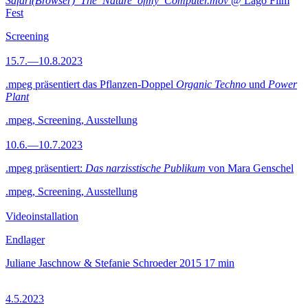
Safari(Browser)_The_Nature_ofmy_Computer.mov
@ Lago Film
Fest
Screening
15.7.—10.8.2023
.mpeg präsentiert das Pflanzen-Doppel
Organic Techno
und
Power
Plant
.mpeg, Screening, Ausstellung
10.6.—10.7.2023
.mpeg präsentiert:
Das narzisstische Publikum
von Mara Genschel
.mpeg, Screening, Ausstellung
Videoinstallation
Endlager
Juliane Jaschnow & Stefanie Schroeder
2015
17 min
4.5.2023