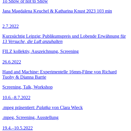
To Show or not to Show
Jana Magdalena Keuchel & Katharina Knust
2023
103 min
2.7.2022
Kurzsüchtig Leipzig: Publikumspreis und Lobende Erwähnung für
13 Versuche, die Luft anzuhalten
FILZ kollektiv, Auszeichnung, Screening
26.6.2022
Hand and Machine: Experimentelle 16mm-Filme von Richard
Tuohy & Dianna Barrie
Screening, Talk, Workshop
10.6.–8.7.2022
.mpeg präsentiert:
Palatka
von Clara Wieck
.mpeg, Screening, Ausstellung
19.4.–10.5.2022