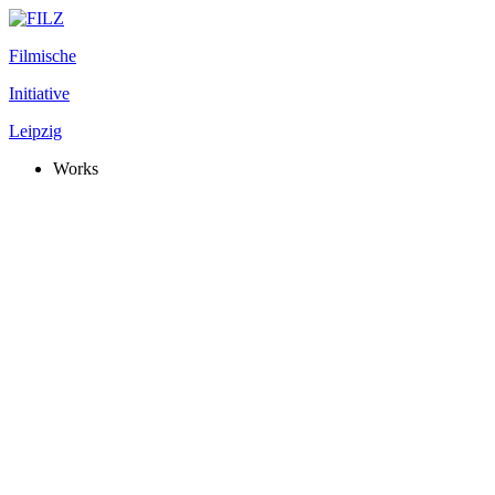
Filmische
Initiative
Leipzig
Works