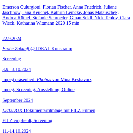
Emerson Culurgioni, Florian Fischer, Anna Friedrich, Juliane
Jaschnow, Jana Keuchel, Kathrin Lemcke, Jonas Matauschek,
Andrea Rüthel, Stefanie Schroeder, Ginan Seidl, Nick Teplov, Clara
Wieck, Katharina Wittmann
2020
15 min
22.9.2024
Frohe Zukunft
@ IDEAL Kunstraum
Screening
3.9.–3.10.2024
.mpeg präsentiert:
Phobos
von Mina Keshavarz
.mpeg, Screening, Ausstellung, Online
September 2024
LETsDOK
Dokumentarfilmtage mit FILZ-Filmen
FILZ empfiehlt, Screening
11.-14.10.2024