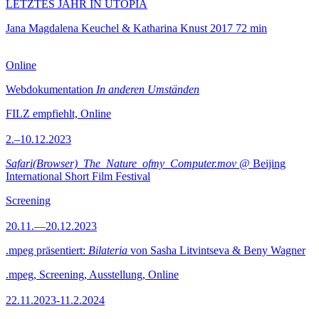
LETZTES JAHR IN UTOPIA
Jana Magdalena Keuchel & Katharina Knust
2017
72 min
Online
Webdokumentation
In anderen Umständen
FILZ empfiehlt, Online
2.–10.12.2023
Safari(Browser)_The_Nature_ofmy_Computer.mov
@ Beijing
International Short Film Festival
Screening
20.11.—20.12.2023
.mpeg präsentiert:
Bilateria
von Sasha Litvintseva & Beny Wagner
.mpeg, Screening, Ausstellung, Online
22.11.2023-11.2.2024