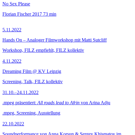
No Sex Please
Florian Fischer
2017
73 min
5.11.2022
Hands On – Analoger Filmworkshop mit Matti Sutcliff
Workshop, FILZ empfiehlt, FILZ kollektiv
4.11.2022
Dreaming Film @ KV Leipzig
Screening, Talk, FILZ kollektiv
31.10.–24.11.2022
.mpeg präsentiert:
All roads lead to Afrin
von Arina Adju
.mpeg, Screening, Ausstellung
22.10.2022
Soundperformance von Anna Korsun & Sergey Khismatov im