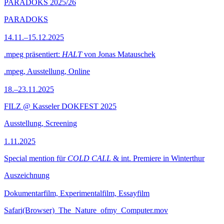
PARADOKS 2025/26
PARADOKS
14.11.–15.12.2025
.mpeg präsentiert:
HALT
von Jonas Matauschek
.mpeg, Ausstellung, Online
18.–23.11.2025
FILZ @ Kasseler DOKFEST 2025
Ausstellung, Screening
1.11.2025
Special mention für
COLD CALL
& int. Premiere in Winterthur
Auszeichnung
Dokumentarfilm, Experimentalfilm, Essayfilm
Safari(Browser)_The_Nature_ofmy_Computer.mov