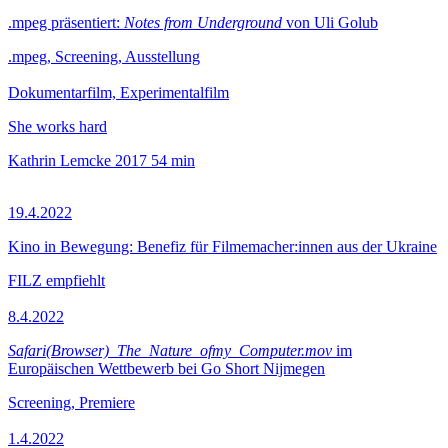
.mpeg präsentiert:
Notes from Underground
von Uli Golub
.mpeg, Screening, Ausstellung
Dokumentarfilm, Experimentalfilm
She works hard
Kathrin Lemcke
2017
54 min
19.4.2022
Kino in Bewegung: Benefiz für Filmemacher:innen aus der Ukraine
FILZ empfiehlt
8.4.2022
Safari(Browser)_The_Nature_ofmy_Computer.mov
im
Europäischen Wettbewerb bei Go Short Nijmegen
Screening, Premiere
1.4.2022