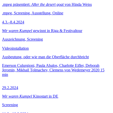
.mpeg präsentiert:
After the desert goat
von Hinda Weiss
.mpeg, Screening, Ausstellung, Online
4.3.–8.4.2024
Wir waren Kumpel
gewinnt in Riga & Festivaltour
Auszeichnung, Screening
Videoinstallation
Ausbeutung, oder wie man die Oberfläche durchbricht
Emerson Culurgioni, Paula Abalos, Charlotte Eifler, Deborah
Jeromin, Mikhail Tolmachev, Clemens von Wedemeyer
2020
15
min
29.2.2024
Wir waren Kumpel
Kinostart in DE
Screening