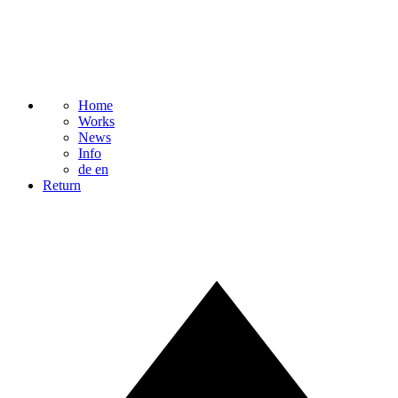
Home
Works
News
Info
de
en
Return