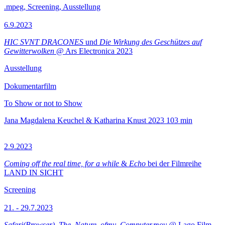
.mpeg, Screening, Ausstellung
6.9.2023
HIC SVNT DRACONES
und
Die Wirkung des Geschützes auf
Gewitterwolken
@ Ars Electronica 2023
Ausstellung
Dokumentarfilm
To Show or not to Show
Jana Magdalena Keuchel & Katharina Knust
2023
103 min
2.9.2023
Coming off the real time, for a while
&
Echo
bei der Filmreihe
LAND IN SICHT
Screening
21. - 29.7.2023
Safari(Browser)_The_Nature_ofmy_Computer.mov
@ Lago Film