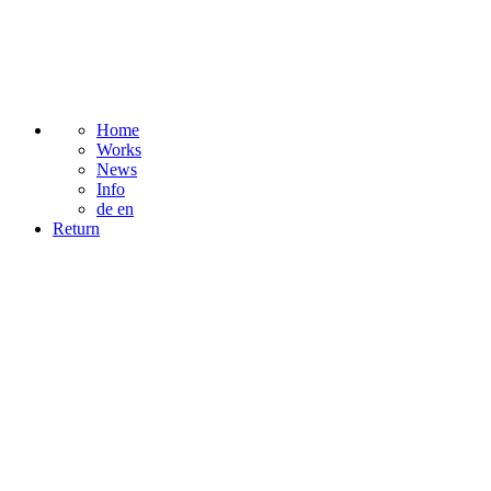
Home
Works
News
Info
de
en
Return