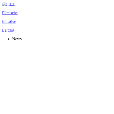
Filmische
Initiative
Leipzig
News