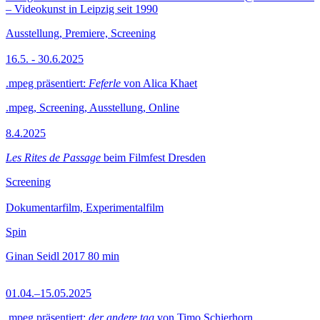
– Videokunst in Leipzig seit 1990
Ausstellung, Premiere, Screening
16.5. - 30.6.2025
.mpeg präsentiert:
Feferle
von Alica Khaet
.mpeg, Screening, Ausstellung, Online
8.4.2025
Les Rites de Passage
beim Filmfest Dresden
Screening
Dokumentarfilm, Experimentalfilm
Spin
Ginan Seidl
2017
80 min
01.04.–15.05.2025
.mpeg präsentiert:
der andere tag
von Timo Schierhorn