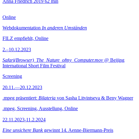
Anna Friedrich
2019
62 min
Online
Webdokumentation
In anderen Umständen
FILZ empfiehlt, Online
2.–10.12.2023
Safari(Browser)_The_Nature_ofmy_Computer.mov
@ Beijing
International Short Film Festival
Screening
20.11.—20.12.2023
.mpeg präsentiert:
Bilateria
von Sasha Litvintseva & Beny Wagner
.mpeg, Screening, Ausstellung, Online
22.11.2023-11.2.2024
Eine unsichere Bank
gewinnt 14. Aenne-Biermann-Preis