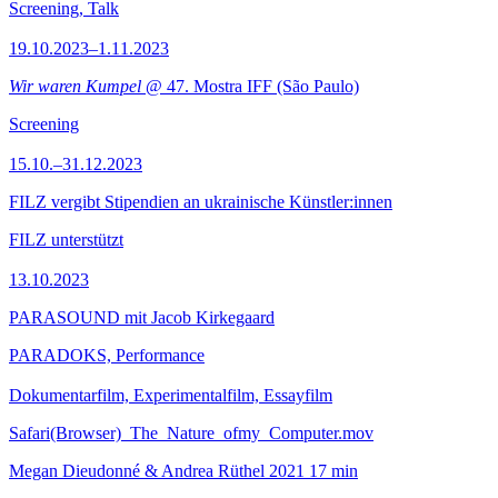
Screening, Talk
19.10.2023–1.11.2023
Wir waren Kumpel
@ 47. Mostra IFF (São Paulo)
Screening
15.10.–31.12.2023
FILZ vergibt Stipendien an ukrainische Künstler:innen
FILZ unterstützt
13.10.2023
PARASOUND mit Jacob Kirkegaard
PARADOKS, Performance
Dokumentarfilm, Experimentalfilm, Essayfilm
Safari(Browser)_The_Nature_ofmy_Computer.mov
Megan Dieudonné & Andrea Rüthel
2021
17 min