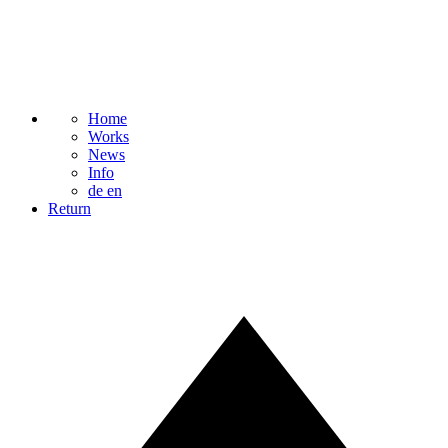
Home
Works
News
Info
de
en
Return