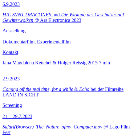
6.9.2023
HIC SVNT DRACONES
und
Die Wirkung des Geschützes auf
Gewitterwolken
@ Ars Electronica 2023
Ausstellung
Dokumentarfilm, Experimentalfilm
Kontakt
Jana Magdalena Keuchel & Holger Reissig
2015
7 min
2.9.2023
Coming off the real time, for a while
&
Echo
bei der Filmreihe
LAND IN SICHT
Screening
21. - 29.7.2023
Safari(Browser)_The_Nature_ofmy_Computer.mov
@ Lago Film
Fest