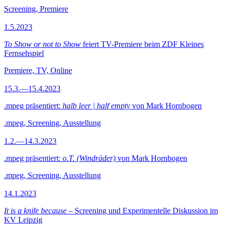
Screening, Premiere
1.5.2023
To Show or not to Show
feiert TV-Premiere beim ZDF Kleines
Fernsehspiel
Premiere, TV, Online
15.3.—15.4.2023
.mpeg präsentiert:
halb leer | half empty
von Mark Hornbogen
.mpeg, Screening, Ausstellung
1.2.—14.3.2023
.mpeg präsentiert:
o.T. (Windräder)
von Mark Hornbogen
.mpeg, Screening, Ausstellung
14.1.2023
It is a knife because
– Screening und Experimentelle Diskussion im
KV Leipzig