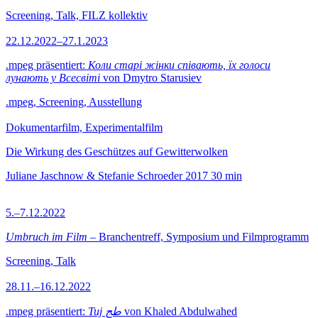
Screening, Talk, FILZ kollektiv
22.12.2022–27.1.2023
.mpeg präsentiert:
Коли старі жінки співають, їх голоси
лунають у Всесвіті
von Dmytro Starusiev
.mpeg, Screening, Ausstellung
Dokumentarfilm, Experimentalfilm
Die Wirkung des Geschützes auf Gewitterwolken
Juliane Jaschnow & Stefanie Schroeder
2017
30 min
5.–7.12.2022
Umbruch im Film
– Branchentreff, Symposium und Filmprogramm
Screening, Talk
28.11.–16.12.2022
.mpeg präsentiert:
Tuj طج
von Khaled Abdulwahed