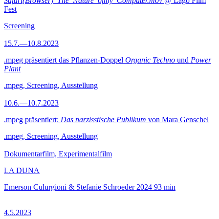
Safari(Browser)_The_Nature_ofmy_Computer.mov
@ Lago Film
Fest
Screening
15.7.—10.8.2023
.mpeg präsentiert das Pflanzen-Doppel
Organic Techno
und
Power
Plant
.mpeg, Screening, Ausstellung
10.6.—10.7.2023
.mpeg präsentiert:
Das narzisstische Publikum
von Mara Genschel
.mpeg, Screening, Ausstellung
Dokumentarfilm, Experimentalfilm
LA DUNA
Emerson Culurgioni & Stefanie Schroeder
2024
93 min
4.5.2023