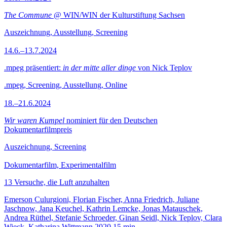
The Commune
@ WIN/WIN der Kulturstiftung Sachsen
Auszeichnung, Ausstellung, Screening
14.6.–13.7.2024
.mpeg präsentiert:
in der mitte aller dinge
von Nick Teplov
.mpeg, Screening, Ausstellung, Online
18.–21.6.2024
Wir waren Kumpel
nominiert für den Deutschen
Dokumentarfilmpreis
Auszeichnung, Screening
Dokumentarfilm, Experimentalfilm
13 Versuche, die Luft anzuhalten
Emerson Culurgioni, Florian Fischer, Anna Friedrich, Juliane
Jaschnow, Jana Keuchel, Kathrin Lemcke, Jonas Matauschek,
Andrea Rüthel, Stefanie Schroeder, Ginan Seidl, Nick Teplov, Clara
Wieck, Katharina Wittmann
2020
15 min