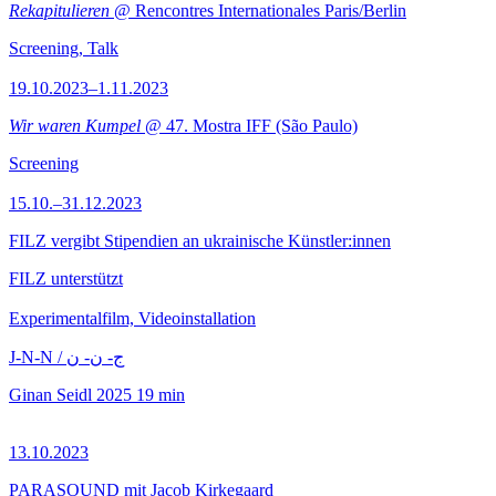
Rekapitulieren
@ Rencontres Internationales Paris/Berlin
Screening, Talk
19.10.2023–1.11.2023
Wir waren Kumpel
@ 47. Mostra IFF (São Paulo)
Screening
15.10.–31.12.2023
FILZ vergibt Stipendien an ukrainische Künstler:innen
FILZ unterstützt
Experimentalfilm, Videoinstallation
J-N-N / ج- ن- ن
Ginan Seidl
2025
19 min
13.10.2023
PARASOUND mit Jacob Kirkegaard