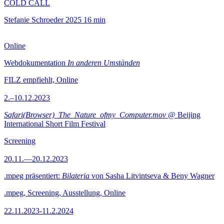
COLD CALL
Stefanie Schroeder
2025
16 min
Online
Webdokumentation
In anderen Umständen
FILZ empfiehlt, Online
2.–10.12.2023
Safari(Browser)_The_Nature_ofmy_Computer.mov
@ Beijing
International Short Film Festival
Screening
20.11.—20.12.2023
.mpeg präsentiert:
Bilateria
von Sasha Litvintseva & Beny Wagner
.mpeg, Screening, Ausstellung, Online
22.11.2023-11.2.2024