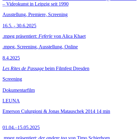
– Videokunst in Leipzig seit 1990
Ausstellung, Premiere, Screening
16.5. - 30.6.2025
.mpeg präsentiert:
Feferle
von Alica Khaet
.mpeg, Screening, Ausstellung, Online
8.4.2025
Les Rites de Passage
beim Filmfest Dresden
Screening
Dokumentarfilm
LEUNA
Emerson Culurgioni & Jonas Matauschek
2014
14 min
01.04.–15.05.2025
.mpeg präsentiert:
der andere tag
von Timo Schierhorn