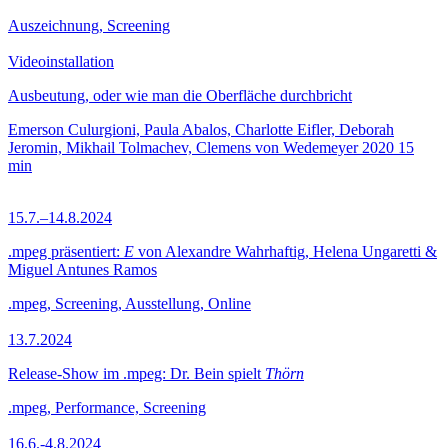
Auszeichnung, Screening
Videoinstallation
Ausbeutung, oder wie man die Oberfläche durchbricht
Emerson Culurgioni, Paula Abalos, Charlotte Eifler, Deborah
Jeromin, Mikhail Tolmachev, Clemens von Wedemeyer
2020
15
min
15.7.–14.8.2024
.mpeg präsentiert:
E
von Alexandre Wahrhaftig, Helena Ungaretti &
Miguel Antunes Ramos
.mpeg, Screening, Ausstellung, Online
13.7.2024
Release-Show im .mpeg: Dr. Bein spielt
Thörn
.mpeg, Performance, Screening
16.6.-4.8.2024