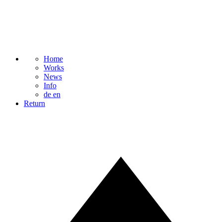
Home
Works
News
Info
de
en
Return