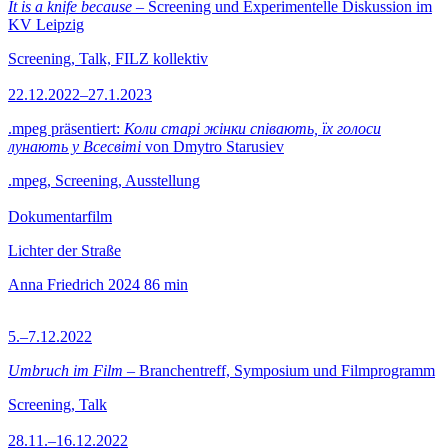
It is a knife because
– Screening und Experimentelle Diskussion im
KV Leipzig
Screening, Talk, FILZ kollektiv
22.12.2022–27.1.2023
.mpeg präsentiert:
Коли старі жінки співають, їх голоси
лунають у Всесвіті
von Dmytro Starusiev
.mpeg, Screening, Ausstellung
Dokumentarfilm
Lichter der Straße
Anna Friedrich
2024
86 min
5.–7.12.2022
Umbruch im Film
– Branchentreff, Symposium und Filmprogramm
Screening, Talk
28.11.–16.12.2022