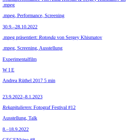
.mpeg
.mpeg, Performance, Screening
30.9.–28.10.2022
.mpeg präsentiert:
Rotonda
von Sergey Khismatov
.mpeg, Screening, Ausstellung
Experimentalfilm
W I E
Andrea Rüthel
2017
5 min
23.9.2022–8.1.2023
Rekapitulieren
: Fotograf Festival #12
Ausstellung, Talk
8.–18.9.2022
GEGENkino #8