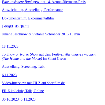
Eine unsichere Bank
gewinnt 14. Aenne-Biermann-Preis
Auszeichnung, Ausstellung, Performance
Dokumentarfilm, Experimentalfilm
[ˈdʊŋkl̩ ˌdɔi ʧlant]
Juliane Jaschnow & Stefanie Schroeder
2015
13 min
18.11.2023
To Show or Not to Show
auf dem Festival
Was anderes machen
(The Home and the Movie)
im Silent Green
Ausstellung, Screening, Talk
6.11.2023
Video-Interview mit FILZ auf shortfilm.de
FILZ kollektiv, Talk, Online
30.10.2023–5.11.2023