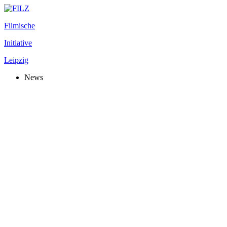
Filmische
Initiative
Leipzig
News