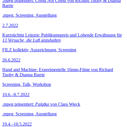
.mpeg präsentiert:
China Not China
von Richard Tuohy & Dianna
Barrie
.mpeg, Screening, Ausstellung
2.7.2022
Kurzsüchtig Leipzig: Publikumspreis und Lobende Erwähnung für
13 Versuche, die Luft anzuhalten
FILZ kollektiv, Auszeichnung, Screening
26.6.2022
Hand and Machine: Experimentelle 16mm-Filme von Richard
Tuohy & Dianna Barrie
Screening, Talk, Workshop
10.6.–8.7.2022
.mpeg präsentiert:
Palatka
von Clara Wieck
.mpeg, Screening, Ausstellung
19.4.–10.5.2022