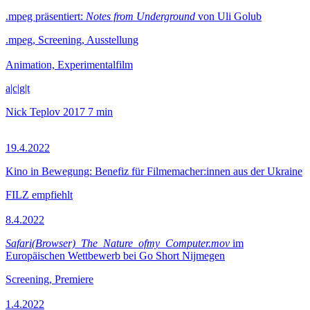
.mpeg präsentiert:
Notes from Underground
von Uli Golub
.mpeg, Screening, Ausstellung
Animation, Experimentalfilm
a|c|g|t
Nick Teplov
2017
7 min
19.4.2022
Kino in Bewegung: Benefiz für Filmemacher:innen aus der Ukraine
FILZ empfiehlt
8.4.2022
Safari(Browser)_The_Nature_ofmy_Computer.mov
im
Europäischen Wettbewerb bei Go Short Nijmegen
Screening, Premiere
1.4.2022