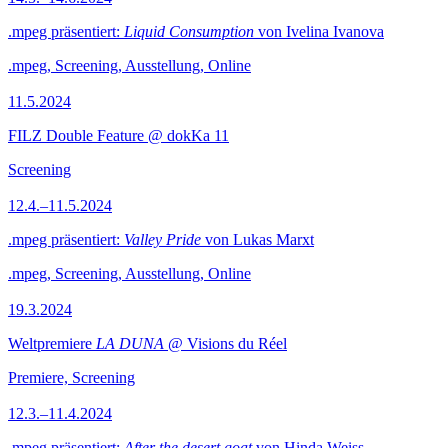
.mpeg präsentiert:
Liquid Consumption
von Ivelina Ivanova
.mpeg, Screening, Ausstellung, Online
11.5.2024
FILZ Double Feature @ dokKa 11
Screening
12.4.–11.5.2024
.mpeg präsentiert:
Valley Pride
von Lukas Marxt
.mpeg, Screening, Ausstellung, Online
19.3.2024
Weltpremiere
LA DUNA
@ Visions du Réel
Premiere, Screening
12.3.–11.4.2024
.mpeg präsentiert:
After the desert goat
von Hinda Weiss