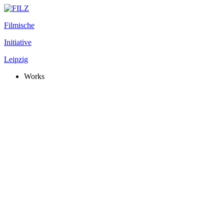
Filmische
Initiative
Leipzig
Works