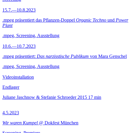
15.7.—10.8.2023
.mpeg präsentiert das Pflanzen-Doppel
Organic Techno
und
Power
Plant
.mpeg, Screening, Ausstellung
10.6.—10.7.2023
.mpeg präsentiert:
Das narzisstische Publikum
von Mara Genschel
.mpeg, Screening, Ausstellung
Videoinstallation
Endlager
Juliane Jaschnow & Stefanie Schroeder
2015
17 min
4.5.2023
Wir waren Kumpel
@ Dokfest München
Screening, Premiere