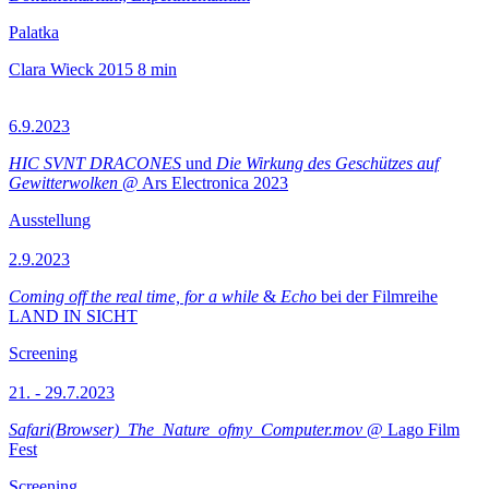
Palatka
Clara Wieck
2015
8 min
6.9.2023
HIC SVNT DRACONES
und
Die Wirkung des Geschützes auf
Gewitterwolken
@ Ars Electronica 2023
Ausstellung
2.9.2023
Coming off the real time, for a while
&
Echo
bei der Filmreihe
LAND IN SICHT
Screening
21. - 29.7.2023
Safari(Browser)_The_Nature_ofmy_Computer.mov
@ Lago Film
Fest
Screening