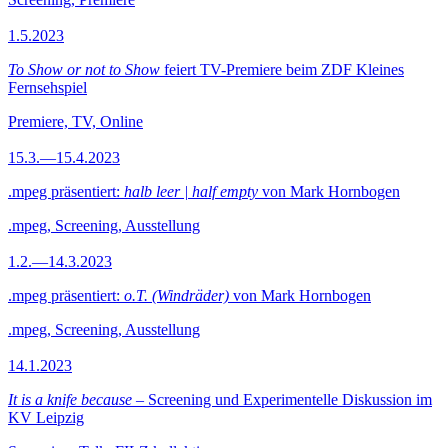
1.5.2023
To Show or not to Show
feiert TV-Premiere beim ZDF Kleines
Fernsehspiel
Premiere, TV, Online
15.3.—15.4.2023
.mpeg präsentiert:
halb leer | half empty
von Mark Hornbogen
.mpeg, Screening, Ausstellung
1.2.—14.3.2023
.mpeg präsentiert:
o.T. (Windräder)
von Mark Hornbogen
.mpeg, Screening, Ausstellung
14.1.2023
It is a knife because
– Screening und Experimentelle Diskussion im
KV Leipzig