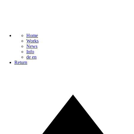
Home
Works
News
Info
de
en
Return