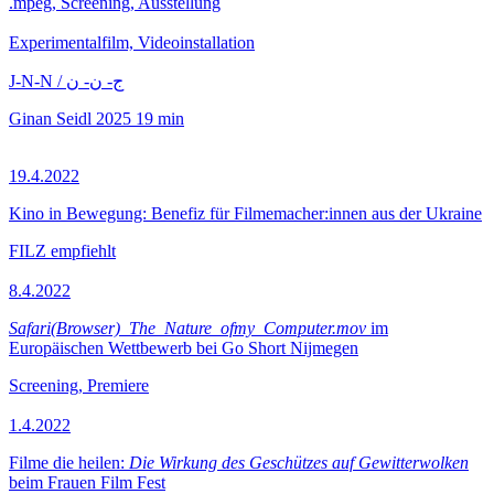
.mpeg, Screening, Ausstellung
Experimentalfilm, Videoinstallation
J-N-N / ج- ن- ن
Ginan Seidl
2025
19 min
19.4.2022
Kino in Bewegung: Benefiz für Filmemacher:innen aus der Ukraine
FILZ empfiehlt
8.4.2022
Safari(Browser)_The_Nature_ofmy_Computer.mov
im
Europäischen Wettbewerb bei Go Short Nijmegen
Screening, Premiere
1.4.2022
Filme die heilen:
Die Wirkung des Geschützes auf Gewitterwolken
beim Frauen Film Fest