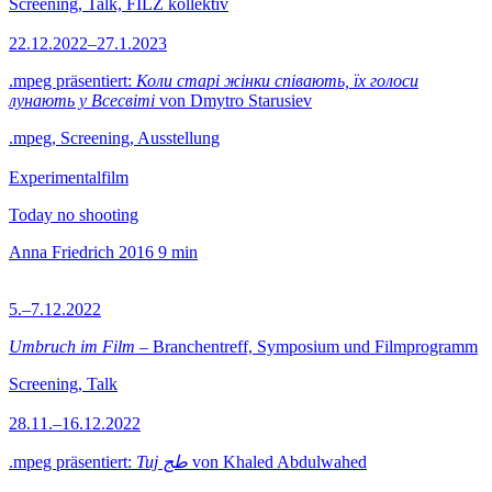
Screening, Talk, FILZ kollektiv
22.12.2022–27.1.2023
.mpeg präsentiert:
Коли старі жінки співають, їх голоси
лунають у Всесвіті
von Dmytro Starusiev
.mpeg, Screening, Ausstellung
Experimentalfilm
Today no shooting
Anna Friedrich
2016
9 min
5.–7.12.2022
Umbruch im Film
– Branchentreff, Symposium und Filmprogramm
Screening, Talk
28.11.–16.12.2022
.mpeg präsentiert:
Tuj طج
von Khaled Abdulwahed