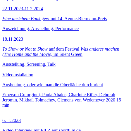
22.11.2023-11.2.2024
Eine unsichere Bank
gewinnt 14. Aenne-Biermann-Preis
Auszeichnung, Ausstellung, Performance
18.11.2023
To Show or Not to Show
auf dem Festival
Was anderes machen
(The Home and the Movie)
im Silent Green
Ausstellung, Screening, Talk
Videoinstallation
Ausbeutung, oder wie man die Oberfläche durchbricht
Emerson Culurgioni, Paula Abalos, Charlotte Eifler, Deborah
Jeromin, Mikhail Tolmachev, Clemens von Wedemeyer
2020
15
min
6.11.2023
Video-Interview mit FILZ auf shortfilm.de