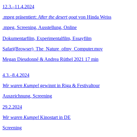
12.3.–11.4.2024
.mpeg präsentiert:
After the desert goat
von Hinda Weiss
.mpeg, Screening, Ausstellung, Online
Dokumentarfilm, Experimentalfilm, Essayfilm
Safari(Browser)_The_Nature_ofmy_Computer.mov
Megan Dieudonné & Andrea Rüthel
2021
17 min
4.3.–8.4.2024
Wir waren Kumpel
gewinnt in Riga & Festivaltour
Auszeichnung, Screening
29.2.2024
Wir waren Kumpel
Kinostart in DE
Screening