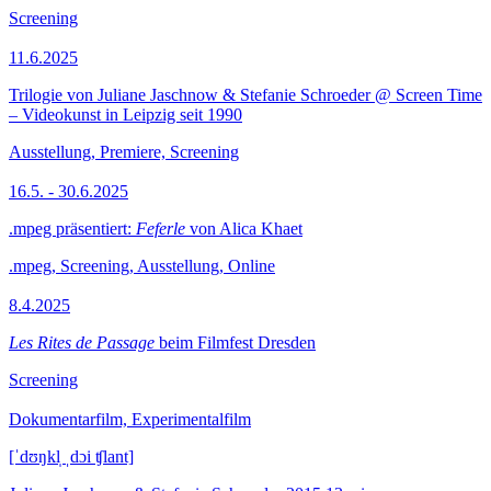
Screening
11.6.2025
Trilogie von Juliane Jaschnow & Stefanie Schroeder @ Screen Time
– Videokunst in Leipzig seit 1990
Ausstellung, Premiere, Screening
16.5. - 30.6.2025
.mpeg präsentiert:
Feferle
von Alica Khaet
.mpeg, Screening, Ausstellung, Online
8.4.2025
Les Rites de Passage
beim Filmfest Dresden
Screening
Dokumentarfilm, Experimentalfilm
[ˈdʊŋkl̩ ˌdɔi ʧlant]