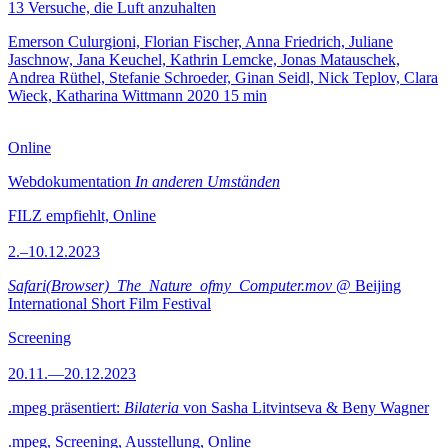
13 Versuche, die Luft anzuhalten
Emerson Culurgioni, Florian Fischer, Anna Friedrich, Juliane
Jaschnow, Jana Keuchel, Kathrin Lemcke, Jonas Matauschek,
Andrea Rüthel, Stefanie Schroeder, Ginan Seidl, Nick Teplov, Clara
Wieck, Katharina Wittmann
2020
15 min
Online
Webdokumentation
In anderen Umständen
FILZ empfiehlt, Online
2.–10.12.2023
Safari(Browser)_The_Nature_ofmy_Computer.mov
@ Beijing
International Short Film Festival
Screening
20.11.—20.12.2023
.mpeg präsentiert:
Bilateria
von Sasha Litvintseva & Beny Wagner
.mpeg, Screening, Ausstellung, Online