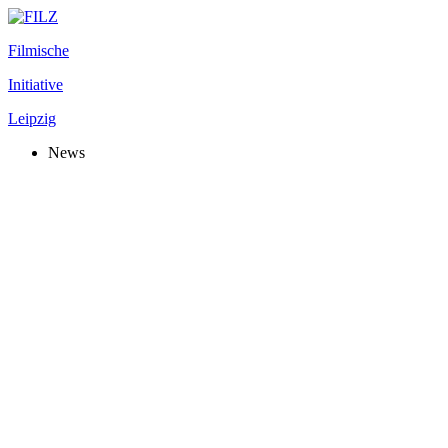
Filmische
Initiative
Leipzig
News