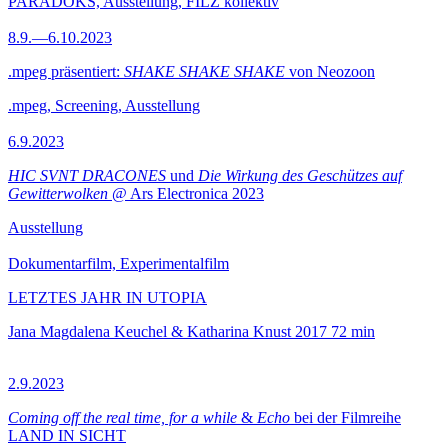
PARADOKS, Ausstellung, FILZ kollektiv
8.9.—6.10.2023
.mpeg präsentiert:
SHAKE SHAKE SHAKE
von Neozoon
.mpeg, Screening, Ausstellung
6.9.2023
HIC SVNT DRACONES
und
Die Wirkung des Geschützes auf
Gewitterwolken
@ Ars Electronica 2023
Ausstellung
Dokumentarfilm, Experimentalfilm
LETZTES JAHR IN UTOPIA
Jana Magdalena Keuchel & Katharina Knust
2017
72 min
2.9.2023
Coming off the real time, for a while
&
Echo
bei der Filmreihe
LAND IN SICHT