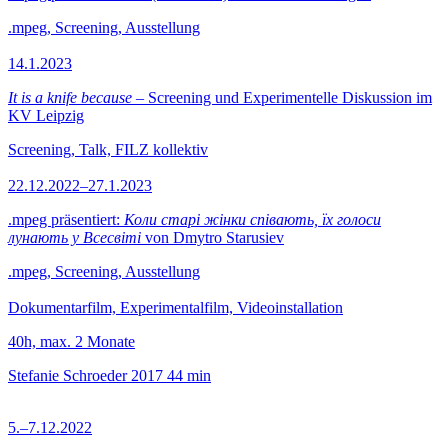
.mpeg, Screening, Ausstellung
14.1.2023
It is a knife because
– Screening und Experimentelle Diskussion im
KV Leipzig
Screening, Talk, FILZ kollektiv
22.12.2022–27.1.2023
.mpeg präsentiert:
Коли старі жінки співають, їх голоси
лунають у Всесвіті
von Dmytro Starusiev
.mpeg, Screening, Ausstellung
Dokumentarfilm, Experimentalfilm, Videoinstallation
40h, max. 2 Monate
Stefanie Schroeder
2017
44 min
5.–7.12.2022