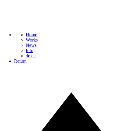
Home
Works
News
Info
de
en
Return