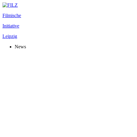
Filmische
Initiative
Leipzig
News