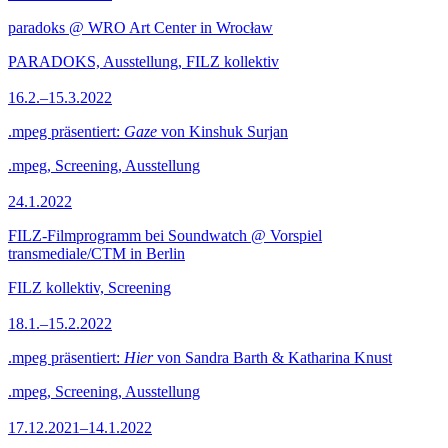
paradoks @ WRO Art Center in Wrocław
PARADOKS, Ausstellung, FILZ kollektiv
16.2.–15.3.2022
.mpeg präsentiert:
Gaze
von Kinshuk Surjan
.mpeg, Screening, Ausstellung
24.1.2022
FILZ-Filmprogramm bei Soundwatch @ Vorspiel
transmediale/CTM in Berlin
FILZ kollektiv, Screening
18.1.–15.2.2022
.mpeg präsentiert:
Hier
von Sandra Barth & Katharina Knust
.mpeg, Screening, Ausstellung
17.12.2021–14.1.2022