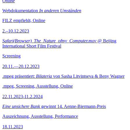
Online
Webdokumentation
In anderen Umständen
FILZ empfiehlt, Online
2.–10.12.2023
Safari(Browser)_The_Nature_ofmy_Computer.mov
@ Beijing
International Short Film Festival
Screening
20.11.—20.12.2023
.mpeg präsentiert:
Bilateria
von Sasha Litvintseva & Beny Wagner
.mpeg, Screening, Ausstellung, Online
22.11.2023-11.2.2024
Eine unsichere Bank
gewinnt 14. Aenne-Biermann-Preis
Auszeichnung, Ausstellung, Performance
18.11.2023