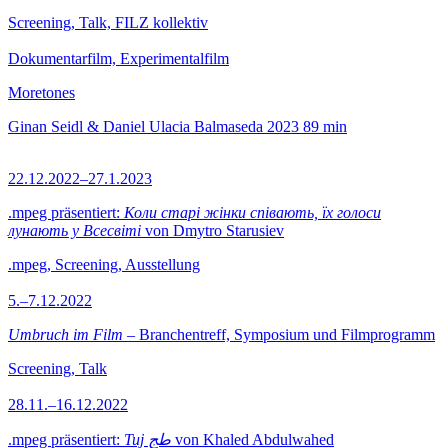
Screening, Talk, FILZ kollektiv
Dokumentarfilm, Experimentalfilm
Moretones
Ginan Seidl & Daniel Ulacia Balmaseda
2023
89 min
22.12.2022–27.1.2023
.mpeg präsentiert:
Коли старі жінки співають, їх голоси
лунають у Всесвіті
von Dmytro Starusiev
.mpeg, Screening, Ausstellung
5.–7.12.2022
Umbruch im Film
– Branchentreff, Symposium und Filmprogramm
Screening, Talk
28.11.–16.12.2022
.mpeg präsentiert:
Tuj طج
von Khaled Abdulwahed