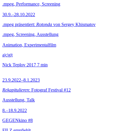
.mpeg, Performance, Screening
30.9.–28.10.2022
.mpeg präsentiert:
Rotonda
von Sergey Khismatov
.mpeg, Screening, Ausstellung
Animation, Experimentalfilm
a|c|g|t
Nick Teplov
2017
7 min
23.9.2022–8.1.2023
Rekapitulieren
: Fotograf Festival #12
Ausstellung, Talk
8.–18.9.2022
GEGENkino #8
FILZ empfiehlt