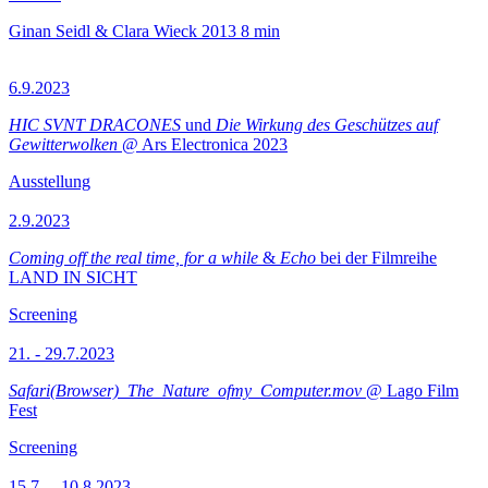
Ginan Seidl & Clara Wieck
2013
8 min
6.9.2023
HIC SVNT DRACONES
und
Die Wirkung des Geschützes auf
Gewitterwolken
@ Ars Electronica 2023
Ausstellung
2.9.2023
Coming off the real time, for a while
&
Echo
bei der Filmreihe
LAND IN SICHT
Screening
21. - 29.7.2023
Safari(Browser)_The_Nature_ofmy_Computer.mov
@ Lago Film
Fest
Screening
15.7.—10.8.2023