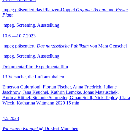
.mpeg präsentiert das Pflanzen-Doppel
Organic Techno
und
Power
Plant
.mpeg, Screening, Ausstellung
10.6.—10.7.2023
.mpeg präsentiert:
Das narzisstische Publikum
von Mara Genschel
.mpeg, Screening, Ausstellung
Dokumentarfilm, Experimentalfilm
13 Versuche, die Luft anzuhalten
Emerson Culurgioni, Florian Fischer, Anna Friedrich, Juliane
Jaschnow, Jana Keuchel, Kathrin Lemcke, Jonas Matauschek,
Andrea Rüthel, Stefanie Schroeder, Ginan Seidl, Nick Teplov, Clara
Wieck, Katharina Wittmann
2020
15 min
4.5.2023
Wir waren Kumpel
@ Dokfest München