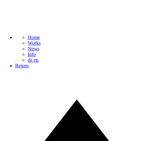
Home
Works
News
Info
de
en
Return