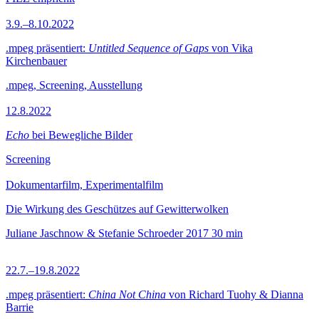
3.9.–8.10.2022
.mpeg präsentiert:
Untitled Sequence of Gaps
von Vika
Kirchenbauer
.mpeg, Screening, Ausstellung
12.8.2022
Echo
bei Bewegliche Bilder
Screening
Dokumentarfilm, Experimentalfilm
Die Wirkung des Geschützes auf Gewitterwolken
Juliane Jaschnow & Stefanie Schroeder
2017
30 min
22.7.–19.8.2022
.mpeg präsentiert:
China Not China
von Richard Tuohy & Dianna
Barrie