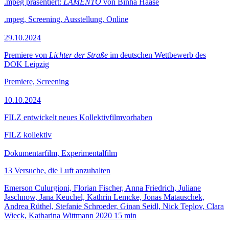
.mpeg präsentiert:
LAMENTO
von Binha Haase
.mpeg, Screening, Ausstellung, Online
29.10.2024
Premiere von
Lichter der Straße
im deutschen Wettbewerb des
DOK Leipzig
Premiere, Screening
10.10.2024
FILZ entwickelt neues Kollektivfilmvorhaben
FILZ kollektiv
Dokumentarfilm, Experimentalfilm
13 Versuche, die Luft anzuhalten
Emerson Culurgioni, Florian Fischer, Anna Friedrich, Juliane
Jaschnow, Jana Keuchel, Kathrin Lemcke, Jonas Matauschek,
Andrea Rüthel, Stefanie Schroeder, Ginan Seidl, Nick Teplov, Clara
Wieck, Katharina Wittmann
2020
15 min