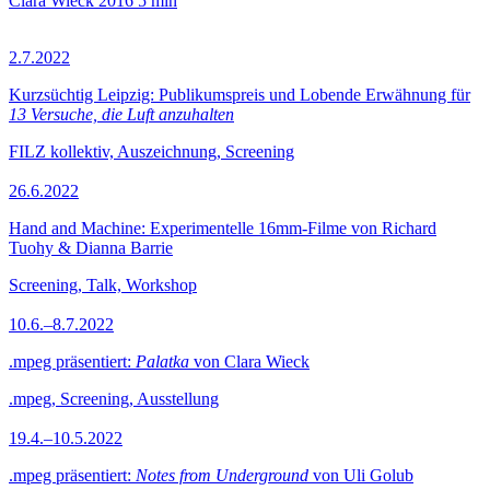
Clara Wieck
2016
5 min
2.7.2022
Kurzsüchtig Leipzig: Publikumspreis und Lobende Erwähnung für
13 Versuche, die Luft anzuhalten
FILZ kollektiv, Auszeichnung, Screening
26.6.2022
Hand and Machine: Experimentelle 16mm-Filme von Richard
Tuohy & Dianna Barrie
Screening, Talk, Workshop
10.6.–8.7.2022
.mpeg präsentiert:
Palatka
von Clara Wieck
.mpeg, Screening, Ausstellung
19.4.–10.5.2022
.mpeg präsentiert:
Notes from Underground
von Uli Golub