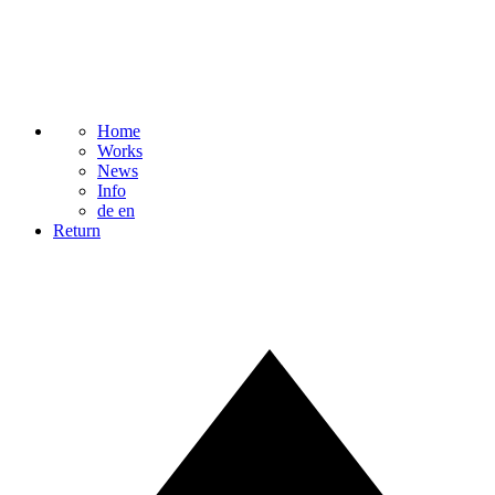
Home
Works
News
Info
de
en
Return