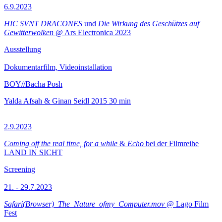
6.9.2023
HIC SVNT DRACONES
und
Die Wirkung des Geschützes auf
Gewitterwolken
@ Ars Electronica 2023
Ausstellung
Dokumentarfilm, Videoinstallation
BOY//Bacha Posh
Yalda Afsah & Ginan Seidl
2015
30 min
2.9.2023
Coming off the real time, for a while
&
Echo
bei der Filmreihe
LAND IN SICHT
Screening
21. - 29.7.2023
Safari(Browser)_The_Nature_ofmy_Computer.mov
@ Lago Film
Fest