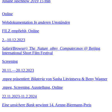
Juliane Jaschnow
2019
15 min
Online
Webdokumentation
In anderen Umständen
FILZ empfiehlt, Online
2.–10.12.2023
Safari(Browser)_The_Nature_ofmy_Computer.mov
@ Beijing
International Short Film Festival
Screening
20.11.—20.12.2023
.mpeg präsentiert:
Bilateria
von Sasha Litvintseva & Beny Wagner
.mpeg, Screening, Ausstellung, Online
22.11.2023-11.2.2024
Eine unsichere Bank
gewinnt 14. Aenne-Biermann-Preis