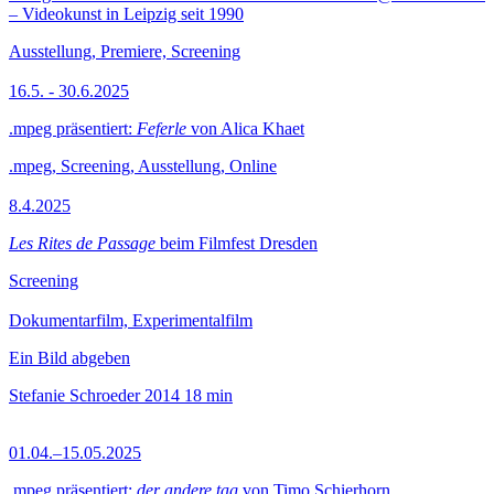
– Videokunst in Leipzig seit 1990
Ausstellung, Premiere, Screening
16.5. - 30.6.2025
.mpeg präsentiert:
Feferle
von Alica Khaet
.mpeg, Screening, Ausstellung, Online
8.4.2025
Les Rites de Passage
beim Filmfest Dresden
Screening
Dokumentarfilm, Experimentalfilm
Ein Bild abgeben
Stefanie Schroeder
2014
18 min
01.04.–15.05.2025
.mpeg präsentiert:
der andere tag
von Timo Schierhorn