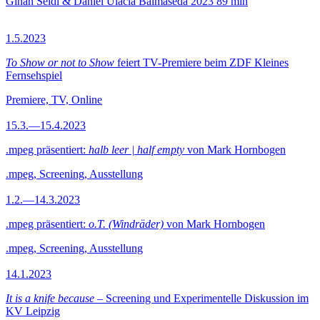
Ginan Seidl & Daniel Ulacia Balmaseda
2023
89 min
1.5.2023
To Show or not to Show
feiert TV-Premiere beim ZDF Kleines
Fernsehspiel
Premiere, TV, Online
15.3.—15.4.2023
.mpeg präsentiert:
halb leer | half empty
von Mark Hornbogen
.mpeg, Screening, Ausstellung
1.2.—14.3.2023
.mpeg präsentiert:
o.T. (Windräder)
von Mark Hornbogen
.mpeg, Screening, Ausstellung
14.1.2023
It is a knife because
– Screening und Experimentelle Diskussion im
KV Leipzig