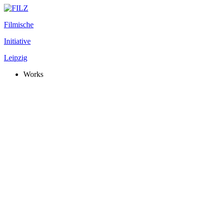
Filmische
Initiative
Leipzig
Works