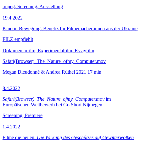
.mpeg, Screening, Ausstellung
19.4.2022
Kino in Bewegung: Benefiz für Filmemacher:innen aus der Ukraine
FILZ empfiehlt
Dokumentarfilm, Experimentalfilm, Essayfilm
Safari(Browser)_The_Nature_ofmy_Computer.mov
Megan Dieudonné & Andrea Rüthel
2021
17 min
8.4.2022
Safari(Browser)_The_Nature_ofmy_Computer.mov
im
Europäischen Wettbewerb bei Go Short Nijmegen
Screening, Premiere
1.4.2022
Filme die heilen:
Die Wirkung des Geschützes auf Gewitterwolken