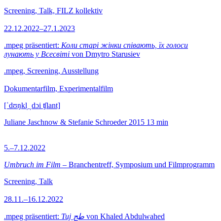
Screening, Talk, FILZ kollektiv
22.12.2022–27.1.2023
.mpeg präsentiert:
Коли старі жінки співають, їх голоси
лунають у Всесвіті
von Dmytro Starusiev
.mpeg, Screening, Ausstellung
Dokumentarfilm, Experimentalfilm
[ˈdʊŋkl̩ ˌdɔi ʧlant]
Juliane Jaschnow & Stefanie Schroeder
2015
13 min
5.–7.12.2022
Umbruch im Film
– Branchentreff, Symposium und Filmprogramm
Screening, Talk
28.11.–16.12.2022
.mpeg präsentiert:
Tuj طج
von Khaled Abdulwahed