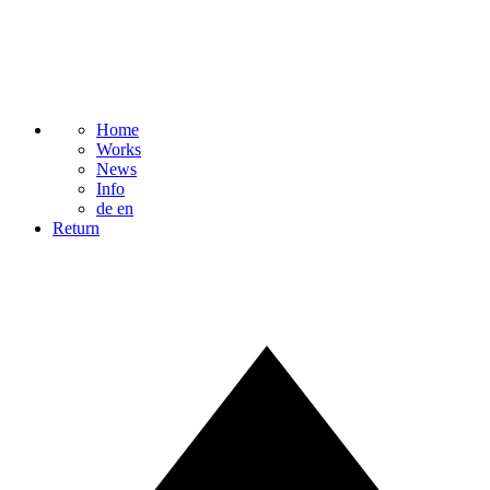
Home
Works
News
Info
de
en
Return