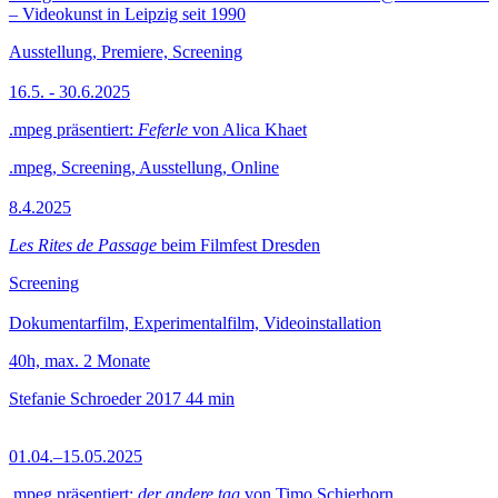
– Videokunst in Leipzig seit 1990
Ausstellung, Premiere, Screening
16.5. - 30.6.2025
.mpeg präsentiert:
Feferle
von Alica Khaet
.mpeg, Screening, Ausstellung, Online
8.4.2025
Les Rites de Passage
beim Filmfest Dresden
Screening
Dokumentarfilm, Experimentalfilm, Videoinstallation
40h, max. 2 Monate
Stefanie Schroeder
2017
44 min
01.04.–15.05.2025
.mpeg präsentiert:
der andere tag
von Timo Schierhorn