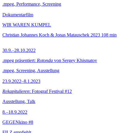
.mpeg, Performance, Screening
Dokumentarfilm
WIR WAREN KUMPEL
Christian Johannes Koch & Jonas Matauschek
2023
108 min
30.9.–28.10.2022
.mpeg präsentiert:
Rotonda
von Sergey Khismatov
.mpeg, Screening, Ausstellung
23.9.2022–8.1.2023
Rekapitulieren
: Fotograf Festival #12
Ausstellung, Talk
8.–18.9.2022
GEGENkino #8
FILZ empfiehlt