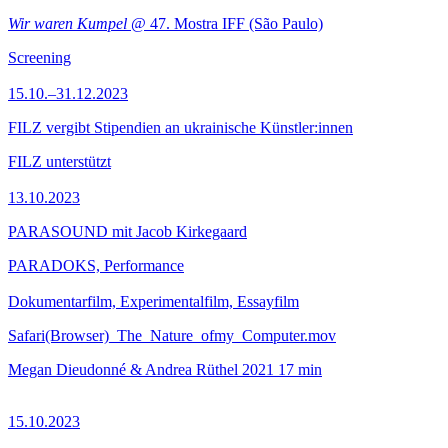
Wir waren Kumpel
@ 47. Mostra IFF (São Paulo)
Screening
15.10.–31.12.2023
FILZ vergibt Stipendien an ukrainische Künstler:innen
FILZ unterstützt
13.10.2023
PARASOUND mit Jacob Kirkegaard
PARADOKS, Performance
Dokumentarfilm, Experimentalfilm, Essayfilm
Safari(Browser)_The_Nature_ofmy_Computer.mov
Megan Dieudonné & Andrea Rüthel
2021
17 min
15.10.2023