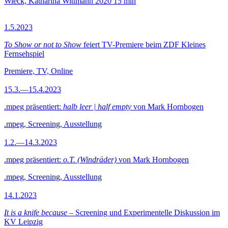
Wieck, Katharina Wittmann
2020
15 min
1.5.2023
To Show or not to Show
feiert TV-Premiere beim ZDF Kleines
Fernsehspiel
Premiere, TV, Online
15.3.—15.4.2023
.mpeg präsentiert:
halb leer | half empty
von Mark Hornbogen
.mpeg, Screening, Ausstellung
1.2.—14.3.2023
.mpeg präsentiert:
o.T. (Windräder)
von Mark Hornbogen
.mpeg, Screening, Ausstellung
14.1.2023
It is a knife because
– Screening und Experimentelle Diskussion im
KV Leipzig