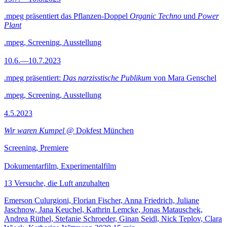
.mpeg präsentiert das Pflanzen-Doppel
Organic Techno
und
Power
Plant
.mpeg, Screening, Ausstellung
10.6.—10.7.2023
.mpeg präsentiert:
Das narzisstische Publikum
von Mara Genschel
.mpeg, Screening, Ausstellung
4.5.2023
Wir waren Kumpel
@ Dokfest München
Screening, Premiere
Dokumentarfilm, Experimentalfilm
13 Versuche, die Luft anzuhalten
Emerson Culurgioni, Florian Fischer, Anna Friedrich, Juliane
Jaschnow, Jana Keuchel, Kathrin Lemcke, Jonas Matauschek,
Andrea Rüthel, Stefanie Schroeder, Ginan Seidl, Nick Teplov, Clara