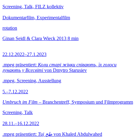
Screening, Talk, FILZ kollektiv
Dokumentarfilm, Experimentalfilm
rotation
Ginan Seidl & Clara Wieck
2013
8 min
22.12.2022–27.1.2023
.mpeg präsentiert:
Коли старі жінки співають, їх голоси
лунають у Всесвіті
von Dmytro Starusiev
.mpeg, Screening, Ausstellung
5.–7.12.2022
Umbruch im Film
– Branchentreff, Symposium und Filmprogramm
Screening, Talk
28.11.–16.12.2022
.mpeg präsentiert:
Tuj طج
von Khaled Abdulwahed