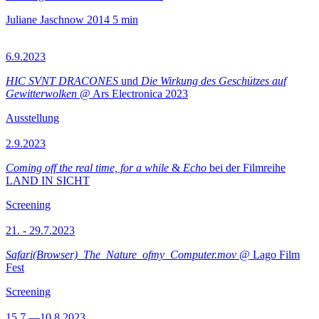
Juliane Jaschnow
2014
5 min
6.9.2023
HIC SVNT DRACONES
und
Die Wirkung des Geschützes auf
Gewitterwolken
@ Ars Electronica 2023
Ausstellung
2.9.2023
Coming off the real time, for a while
&
Echo
bei der Filmreihe
LAND IN SICHT
Screening
21. - 29.7.2023
Safari(Browser)_The_Nature_ofmy_Computer.mov
@ Lago Film
Fest
Screening
15.7.—10.8.2023