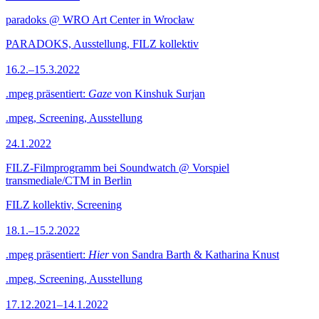
paradoks @ WRO Art Center in Wrocław
PARADOKS, Ausstellung, FILZ kollektiv
16.2.–15.3.2022
.mpeg präsentiert:
Gaze
von Kinshuk Surjan
.mpeg, Screening, Ausstellung
24.1.2022
FILZ-Filmprogramm bei Soundwatch @ Vorspiel
transmediale/CTM in Berlin
FILZ kollektiv, Screening
18.1.–15.2.2022
.mpeg präsentiert:
Hier
von Sandra Barth & Katharina Knust
.mpeg, Screening, Ausstellung
17.12.2021–14.1.2022